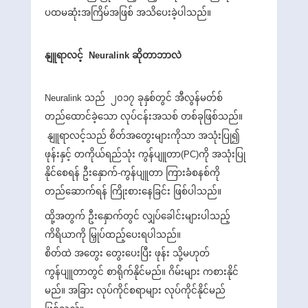
ပထမဆုံးအကြိမ်အဖြစ် အသိပေးခဲ့ပါသည်။
နျူရာလင့် Neuralink ဆိုတာဘာလဲ
Neuralink သည် ၂၀၁၇ ခုနှစ်တွင် အီလွန်မတ်စ်
တည်ထောင်ခဲ့သော လုပ်ငန်းအသစ် တစ်ခုဖြစ်သည်။
နျူရာလင့်သည် စိတ်အတွေးများကိုသာ အသုံးပြု၍
ဖုန်းနှင့် တကိုယ်ရည်သုံး ကွန်ပျူတာ(PC)ကို အသုံးပြု
နိုင်စေရန် ဦးနှောက်-ကွန်ပျူတာ ကြားခံစနစ်ကို
တည်ဆောက်ရန် ကြိုးစားနေခြင်း ဖြစ်ပါသည်။
ထို့အတွက် ဦးနှောက်တွင် လျှပ်ခေါင်းများပါသည့်
ကိရိယာကို မြှုပ်ထည့်ပေးရပါသည်။
စိတ်ထဲ အတွေး တွေးပေးပြီး ဖုန်း သို့မဟုတ်
ကွန်ပျူတာတွင် စာရိုက်နိုင်မည်။ ဂိမ်းများ ကစားနိုင်
မည်။ အခြား လုပ်ကိုင်စရာများ လုပ်ကိုင်‌နိုင်မည်