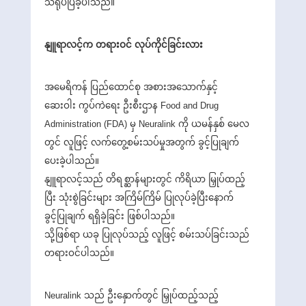
သရုပ်ပြခဲ့ပါသည်။
နျူရာလင့်က တရားဝင် လုပ်ကိုင်ခြင်းလား
အမေရိကန် ပြည်ထောင်စု အစားအသောက်နှင့်
ဆေးဝါး ကွပ်ကဲရေး ဦးစီးဌာန Food and Drug
Administration (FDA) မှ Neuralink ကို ယမန်နှစ် မေလ
တွင် လူဖြင့် လက်တွေ့စမ်းသပ်မှုအတွက် ခွင့်ပြုချက်
ပေးခဲ့ပါသည်။
နျူရာလင့်သည် တိရစ္ဆာန်များတွင် ကိရိယာ မြှုပ်ထည့်
ပြီး သုံးစွဲခြင်းများ အကြိမ်ကြိမ် ပြုလုပ်ခဲ့ပြီးနောက်
ခွင့်ပြုချက် ရရှိခဲ့ခြင်း ဖြစ်ပါသည်။
သို့ဖြစ်ရာ ယခု ပြုလုပ်သည့် လူဖြင့် စမ်းသပ်ခြင်းသည်
တရားဝင်ပါသည်။
Neuralink သည် ဦးနှောက်တွင် မြှုပ်ထည့်သည့်