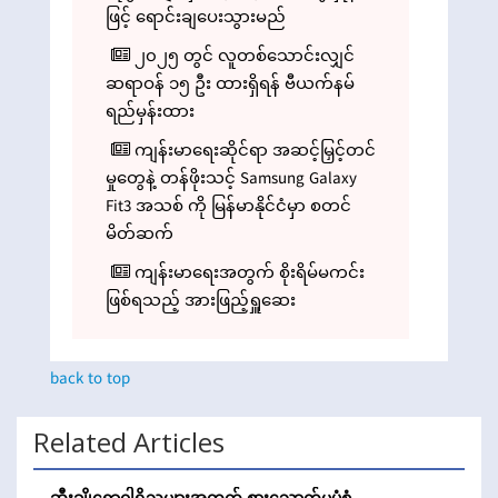
ဖြင့် ရောင်းချပေးသွားမည်
၂၀၂၅ တွင် လူတစ်သောင်းလျှင်
ဆရာဝန် ၁၅ ဦး ထားရှိရန် ဗီယက်နမ်
ရည်မှန်းထား
ကျန်းမာရေးဆိုင်ရာ အဆင့်မြှင့်တင်
မှုတွေနဲ့ တန်ဖိုးသင့် Samsung Galaxy
Fit3 အသစ် ကို မြန်မာနိုင်ငံမှာ စတင်
မိတ်ဆက်
ကျန်းမာရေးအတွက် စိုးရိမ်မကင်း
ဖြစ်ရသည့် အားဖြည့်ရှူဆေး
back to top
Related Articles