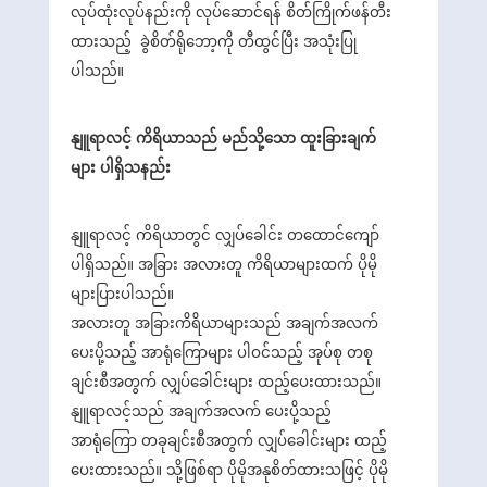
လုပ်ထုံးလုပ်နည်းကို လုပ်ဆောင်ရန် စိတ်ကြိုက်ဖန်တီး
ထားသည့် ခွဲစိတ်ရိုဘော့ကို တီထွင်ပြီး အသုံးပြု
ပါသည်။
နျူရာလင့် ကိရိယာသည် မည်သို့သော ထူးခြားချက်
များ ပါရှိသနည်း
နျူရာလင့် ကိရိယာတွင် လျှပ်ခေါင်း တထောင်ကျော်
ပါရှိသည်။ အခြား အလားတူ ကိရိယာများထက် ပိုမို
များပြားပါသည်။
အလားတူ အခြားကိရိယာများသည် အချက်အလက်
ပေးပို့သည့် အာရုံကြောများ ပါဝင်သည့် အုပ်စု တစု
ချင်းစီအတွက် လျှပ်ခေါင်းများ ထည့်ပေးထားသည်။
နျူရာလင့်သည် အချက်အလက် ပေးပို့သည့်
အာရုံကြော တခုချင်းစီအတွက် လျှပ်ခေါင်းများ ထည့်
ပေးထားသည်။ သို့ဖြစ်ရာ ပိုမိုအနုစိတ်ထားသဖြင့် ပိုမို