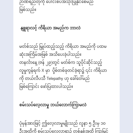
ဉာဏ်ရည်တုကို ပေါင်းစပ်အသုံးပြုနိုင်စေမည်
ဖြစ်သည်။
နျူရာလင့် ကိရိယာ အမည်က ဘာလဲ
မတ်စ်သည် မြှုပ်ထည့်သည့် ကိရိယာ အမည်ကို ပထမ
ဆုံးအကြိမ်အဖြစ် အသိပေးခဲ့ပါသည်။
တနင်္လာနေ့ (ဇန် ၂၉)တွင် မတ်စ်က သူပိုင်ဆိုင်သည့်
လူမှုကွန်ရက် X မှာ ပို့စ်တစ်ခုတင်ခဲ့ရာ၌ ၎င်း ကိရိယာ
ကို တယ်လီပသီ Telepathy ဟု ခေါ်ဝေါ်မည်
ဖြစ်ကြောင်း ဖော်ပြထားပါသည်။
စမ်းသပ်လေ့လာမှု ဘယ်လောက်ကြာမလဲ
ပုံမှန်အားဖြင့် ဤလေ့လာမှုမျိုးသည် လူနာ ၅ ဦးမှ ၁၀
ဦးအထိကို စမ်းသပ်လေ့လာရာ၌ တစ်နှစ်အထိ ကြာမြင့်