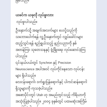
ဖြစ်သည်။
ယခင်က ယခုလို လုပ်ဖူးလား
လုပ်ဖူးပါသည်။
ဦးနှောက်သို့ အချက်အလက်များ ပေးပို့သည်ကို
သဘောပေါက်ရန် လူ့ဦးနှောက်တွင် လျှပ်ခေါင်းများ
ထည့်သွင်းရန် ရည်ရွယ်သည့် နည်းပညာကို နှစ်
အတန်ကြာ သုတေသနနှင့် ဖွံ့ဖြိုးရေး လုပ်ဆောင်ခဲ့ကြ
ပါသည်။
၎င်းနယ်ပယ်တွင် Synchron နှင့် Precision
Neuroscience အပါအဝင် လုပ်ကိုင်နေသော လုပ်ငန်း
များ ရှိပါသည်။
လေငန်းရောဂါ၊ ဝက်ရူးပြန်ရောဂါနှင့် ပါကင်ဆန်ရောဂါ
ရှိသူများကို ကုသခဲ့ပါသည်။
အစောပိုင်းတွင် Utah ဟု အမည်တွင်သည့် ကိရိယာကို
အသုံးပြုခဲ့ပါသည်။ ၂၀၀၄ ခုနှစ်တွင် ပထမဆုံးအကြိမ်