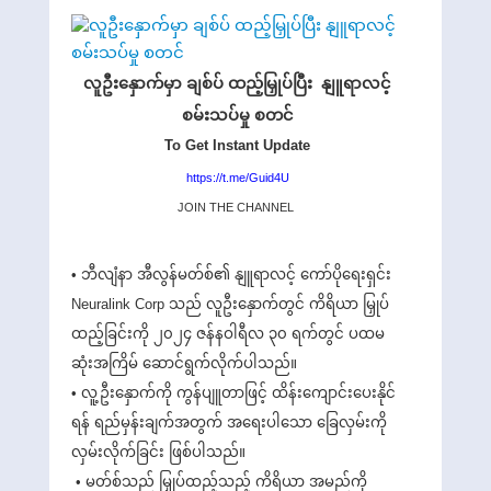
လူဦးနှောက်မှာ ချစ်ပ် ထည့်မြှုပ်ပြီး နျူရာလင့်
စမ်းသပ်မှု စတင်
To Get Instant Update
https://t.me/Guid4U
JOIN THE CHANNEL
• ဘီလျံနာ အီလွန်မတ်စ်၏ နျူရာလင့် ကော်ပိုရေးရှင်း
Neuralink Corp သည် လူဦးနှောက်တွင် ကိရိယာ မြှုပ်
ထည့်ခြင်းကို ၂၀၂၄ ဇန်နဝါရီလ ၃၀ ရက်တွင် ပထမ
ဆုံးအကြိမ် ဆောင်ရွက်လိုက်ပါသည်။
• လူ့ဦးနှောက်ကို ကွန်ပျူတာဖြင့် ထိန်းကျောင်းပေးနိုင်
ရန် ရည်မှန်းချက်အတွက် အရေးပါသော ခြေလှမ်းကို
လှမ်းလိုက်ခြင်း ဖြစ်ပါသည်။
• မတ်စ်သည် မြှုပ်ထည့်သည့် ကိရိယာ အမည်ကို