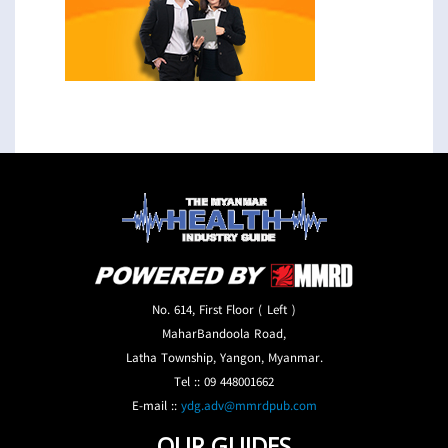
No. 614, First Floor ( Left )
MaharBandoola Road,
Latha Township, Yangon, Myanmar.
Tel :: 09 448001662
E-mail ::
ydg.adv@mmrdpub.com
OUR GUIDES