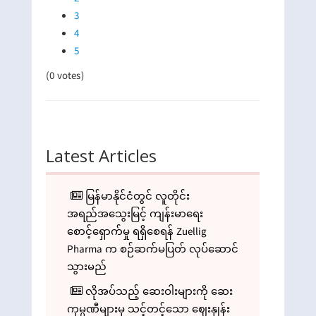
3
4
5
(0 votes)
Latest Articles
မြန်မာနိုင်ငံတွင် လူတိုင်း
အရည်အသွေးမြင့် ကျန်းမာရေး
စောင့်‌ရှောက်မှု ရရှိစေရန် Zuellig
Pharma က စဉ်ဆက်မပြတ် လုပ်ဆောင်
သွားမည်
လိုအပ်သည့် ဆေးဝါးများကို ဆေး
ကုမ္ပဏီများမှ သင့်တင့်သော ဈေးနှုန်း