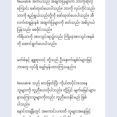
Neuralink အက်ပ်သည် အချက်ပြများက ဘာကိုဆိုလို
ကြောင်း ဖော်ထုတ်ပေးပါသည်။ ဘာကို လုပ်ကိုင်သည်၊
ဘာကို ရည်ရွယ်သည်တို့ကို ဖော်ထုတ်ပေးပါသည်။ အီ
လက်ထရွန်းနစ် အချက်ပြများကို ဖတ်သည်၊ အဓိပ္ပာယ်
ပြန်သည်၊ စေခိုင်းသည်။
ကိရိယာကို အားသွင်းရာ၌လည်း ကြိုးမဲ့အားသွင်းစနစ်
ကို ဆောင်ရွက်ပေးပါသည်။
မတ်စ်နှင့် နျူရာလင့် တို့သည် ဦးနှောက်ချစ်ပ်များဖြင့်
ဘာတွေ လုပ်ဖို့ မျှော်မှန်းထားကြသနည်း။
Neuralink သည် လေဖြတ်ပြီး ကိုယ်တပိုင်းသေနေ
သူများကို ကူညီပေးလိုပါသည်။ ထို့ပြင် မျက်မမြင်များ၊
နားမကြားသူများကိုလည်း ကူညီပေးနိုင်မည် ဖြစ်
ပါသည်။
နောင်တချိန်တွင် အကောင်းပကတိ လူများအနေဖြင့်