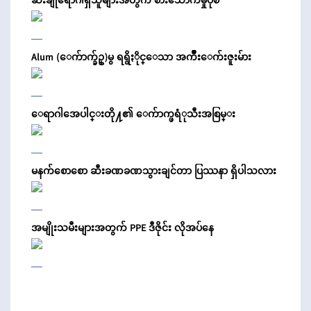
ဆီးချိုရောဂါရှိသူများအတွက် စားသောက်မှုပုံစံ
Alum (ေက်ာက္ခ်ဥ္)မွ ရရွိႏိုင္ေသာ အက်ိဳးေက်းဇူးမ်ား
ေရာဂါအေပါင္းတို႔၏ ေက်ာက္ဖရံုသီးအစြမ္း
မနက်စောစော ဆီးခဏခဏသွားချင်တာ ပြဿနာ ရှိပါသလား
အမျိုးသမီးများအတွက် PPE ဒီဇိုင်း လိုအပ်နေ