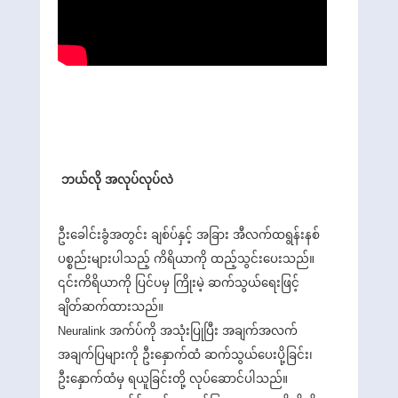
ဘယ်လို အလုပ်လုပ်လဲ
ဦးခေါင်းခွံအတွင်း ချစ်ပ်နှင့် အခြား အီလက်ထရွန်းနစ်
ပစ္စည်းများပါသည့် ကိရိယာကို ထည့်သွင်းပေးသည်။
၎င်းကိရိယာကို ပြင်ပမှ ကြိုးမဲ့ ဆက်သွယ်ရေးဖြင့်
ချိတ်ဆက်ထားသည်။
Neuralink အက်ပ်ကို အသုံးပြုပြီး အချက်အလက်
အချက်ပြများကို ဦးနှောက်ထံ ဆက်သွယ်ပေးပို့ခြင်း၊
ဦးနှောက်ထံမှ ရယူခြင်းတို့ လုပ်ဆောင်ပါသည်။