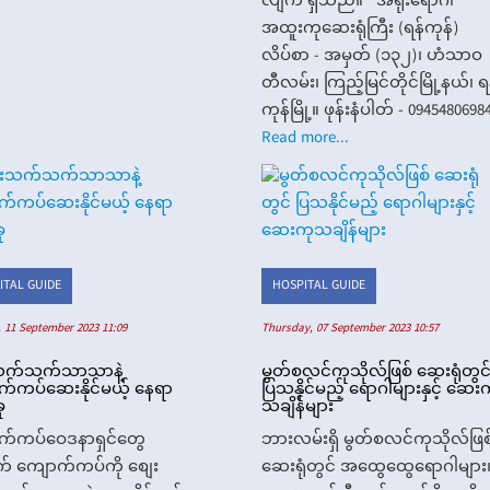
လျက် ရှိသည်။ အရိုးရောဂါ
အထူးကုဆေးရုံကြီး (ရန်ကုန်)
လိပ်စာ - အမှတ် (၁၃၂)၊ ဟံသာဝ
တီလမ်း၊ ကြည့်မြင်တိုင်မြို့နယ်၊ ရ
ကုန်မြို့။ ဖုန်းနံပါတ် - 0945480698
Read more...
ITAL GUIDE
HOSPITAL GUIDE
 11 September 2023 11:09
Thursday, 07 September 2023 10:57
က်သက်သာသာနဲ့
မွတ်စလင်ကုသိုလ်ဖြစ် ဆေးရုံတွင
်ကပ်ဆေးနိုင်မယ့် နေရာ
ပြသနိုင်မည့် ရောဂါများနှင့် ဆေး
ု
သချိန်များ
က်ကပ်ဝေဒနာရှင်တွေ
ဘားလမ်းရှိ မွတ်စလင်ကုသိုလ်ဖြစ
် ကျောက်ကပ်ကို စျေး
ဆေးရုံတွင် အထွေထွေရောဂါများ