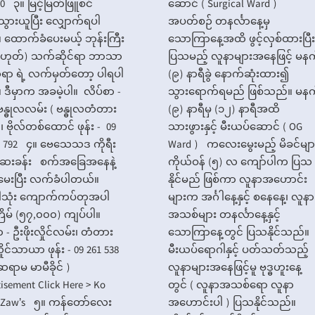
90 ၃။ မြင့်မြတ်ဖြူစင်
ဆောင် ( Surgical Ward )
သွားယူပြီး လျှောက်ရပါ
အပတ်စဉ် တနင်္လာနေ့မှ
ထောက်ခံပေးမယ့် ဘုန်းကြီး
သောကြာနေ့အထိ ဖွင့်လှစ်ထားပြီး
ှမဟုတ်) သက်ဆိုင်ရာ ဘာသာ
ပြသမည့် လူနာများအနေဖြင့် မန
ာ ရဲ့ လက်မှတ်တော့ ပါရပါ
(၉) နာရီခွဲ နောက်ဆုံးထား၍
ဒီမှာက အခမဲ့ပါ။ လိပ်စာ -
သွားရောက်ရမည် ဖြစ်သည်။ မနက
္ဓုလလမ်း ( ဗန္ဓုလတံတား
(၉) နာရီမှ (၁၂) နာရီအထိ
၊ ဗိုလ်တစ်ထောင် ဖုန်း - 09
သားဖွားနှင့် မီးယပ်ဆောင် ( OG
7 792 ၄။ ဗေသေသဒ ကိုရီး
Ward ) ကလေးမွေးမည့် မိခင်မျာ
ေးခန်း စက်အခြေအနေနဲ့
ကိုယ်ဝန် (၅) လ ကျော်ပါက ပြသ
ီမေးပြီး လက်ခံပါတယ်။
နိုင်မည် ဖြစ်ကာ လူနာအဟောင်း
ါသုံး ကျောက်ကပ်တုအပါ
များက အင်္ဂါနေ့နှင့် စနေနေ့၊ လူနာ
ိမ် (၅၇,၀၀၀) ကျပ်ပါ။
အသစ်များ တနင်္လာနေ့နှင့်
 - ဦးဖိုးလှိုင်လမ်း၊ တံတား
သောကြာနေ့တွင် ပြသနိုင်သည်။
ှိုင်သာယာ ဖုန်း - 09 261 538
မီးယပ်ရောဂါနှင့် ပတ်သတ်သည့်
 ဆရာမ မာမီခိုင် )
လူနာများအနေဖြင့်မူ ဗုဒ္ဓဟူးနေ့
tisement Click Here > Ko
တွင် ( လူနာအသစ်ရော လူနာ
n Zaw’s ၅။ ကန်တော်လေး
အဟောင်းပါ ) ပြသနိုင်သည်။