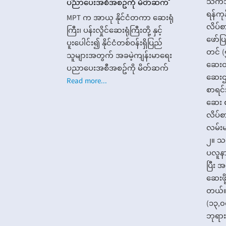
သက်သ
ပညာပေးအစီအစဥ်ကို မိတ်ဆက်
ရန်ကုန
MPT က အာယု နိုင်ငံတကာ ဆေးရုံ
လိပ်စာ
ကြီး၊ ပန်းလှိုင်ဆေးရုံကြီးတို့ နှင့်
ဖော်
ပူးပေါင်း၍ နိုင်ငံတစ်ဝန်းရှိပြည်
တင် 
သူများအတွက် အခမဲ့ကျန်းမာရေး
ဆေးတဲ
ပညာပေးအစီအစဥ်ကို မိတ်ဆက်
ဆေးဌ
Read more...
စာရင်
ဆေး 
လိပ်စ
လမ်းမ
၂။ သင်
ပလူနာ
ပြီး 
ဆေးဖို
တယ်။
(၁၃,၀
ဘုရားလ