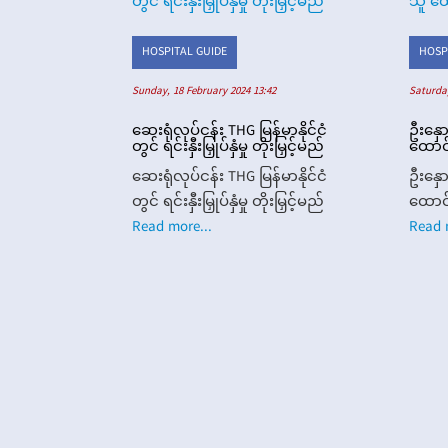
HOSPITAL GUIDE
HOSP
Sunday, 18 February 2024 13:42
Saturda
ဆေးရုံလုပ်ငန်း THG မြန်မာနိုင်ငံ
ဦးနှေ
တွင် ရင်းနှီးမြှုပ်နှံမှု တိုးမြှင့်မည်
ထောင်
ဆေးရုံလုပ်ငန်း THG မြန်မာနိုင်ငံ
ဦးနှေ
တွင် ရင်းနှီးမြှုပ်နှံမှု တိုးမြှင့်မည်
ထောင်
Read more...
Read 