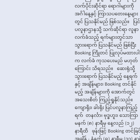
လက်ပိုင်းဆိုင်ရာ ရောဂါများကို
အင်္ဂါနေ့နှင့် ကြာသပတေးနေ့များ
တွင် ပြသနိုင်မည် ဖြစ်သည်။ ပြင
ပလူနာဌာနသို့ သက်ဆိုင်ရာ လူနာ
လက်ခံသည့် ရက်များတွင်သာ
သွားရောက် ပြသနိုင်မည် ဖြစ်ပြီး
Booking ကြိုတင် ပြုလုပ်မထားပါ
က လက်ခံ ကုသပေးမည် မဟုတ်
ကြောင်း သိရသည်။ ဆေးရုံသို့
သွားရောက် ပြသနိုင်မည့် နေ့ရက်
နှင့် အချိန်များ၊ Booking တင်နိုင်
မည့် အချိန်များကို အောက်တွင်
အသေးစိတ် ကြည့်ရှုနိုင်သည်။
ကျောရိုး၊ ခါးရိုး ပြင်ပလူနာကြည့်
ရက် တနင်္လာ၊ ဗုဒ္ဓဟူး၊ သောကြာ
မနက် (၈) နာရီမှ နေ့လည် (၁၂)
နာရီထိ ဖုန်းဖြင့် Booking တင်ခြင
အချိန် - နံနက် (၉) နာရီမှ (၁၁) နာ