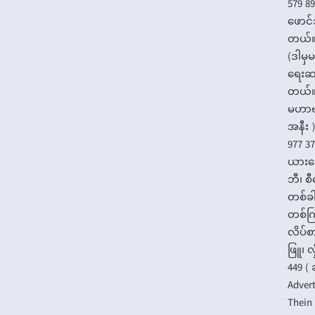
579 8
ဖောင်
တယ်။ 
(ဒါမ
ရေးဆရ
တယ်။ 
မဟာဗန
အနီး )
977 3
ယားဆ
ဘီ၊ စ
တစ်ခ
တစ်ကြ
လိပ်စာ
ဖြူ၊ လ
449 (
Adver
Thei