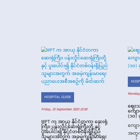
HOSP
Monday,
HOSPITAL GUIDE
ဈေးသ
Friday, 15 September 2023 15:50
ကျောက
(၁၀) ခ
MPT က အာယု နိုင်ငံတကာ ဆေးရုံ
ကျော
ကြီး၊ ပန်းလှိုင်ဆေးရုံကြီးတို့ နှင့်
ပူးပေါင်း၍ နိုင်ငံတစ်ဝန်းရှိပြည်
အတွက
သူများအတွက် အခမဲ့ကျန်းမာရေး