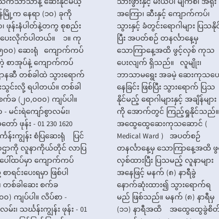
က်သာသာနဲ့ ဆေးနိုင်မယ့်
သားဖွားနှင့် မီးယပ်၊ မျက်စိ၊ အရိုး
်မြို့က နေရာ (၁၀) ခုကို
အကြော၊ ဆီးနှင့် ကျောက်ကပ်၊
၊ ဖုန်းနံပါတ်နဲ့တကွ စုစည်း
သွားနှင့် ခံတွင်းရောဂါများ ပြသနိုင
ပြပေးလိုက်ပါတယ်။ ၁။ ကု
ပြီး အပတ်စဉ် တနင်္လာနေ့မှ
(၅၀၀) ဆေးရုံ ကျောက်ကပ်
သောကြာနေ့အထိ ဖွင့်လှစ် ကုသ
့ စာအုပ်နဲ့ ကျောက်ကပ်
ပေးလျက် ရှိသည်။ လူမျိုး၊
ာနဆီ တစ်ခါထဲ သွားရောက်
ဘာသာမရွေး အခမဲ့ ဆေးကုသပေ
းသွင်းလို့ ရပါတယ်။ တစ်ခါ
နေခြင်း ဖြစ်ပြီး သွားရောက် ပြသ
စက်ခ (၂၀,၀၀၀) ကျပ်ပါ။
နိုင်မည့် ရောဂါများနှင့် အချိန်များ
ာ - မင်းရဲကျော်စွာလမ်း၊
ကို အောက်တွင် ကြည့်ရှုနိုင်သည
တော် ဖုန်း - 01 230 1620
အထွေထွေဆေးကုသဆောင် (
္ကန်းကျွန်း စံပြဆေးရုံ ပြင်
Medical Ward ) အပတ်စဉ်
ဌာကို လူနာကိုယ်တိုင် လာပြ
တနင်္လာနေ့မှ သောကြာနေ့အထိ ဖွင
အပေါ်ထပ်မှာ ကျောက်ကပ်
လှစ်ထားပြီး ပြသမည့် လူနာများ
့ စာရင်းပေးရမှာ ဖြစ်ပါ
အနေဖြင့် မနက် (၈) နာရီခွဲ
 တစ်ခါဆေး စက်ခ
နောက်ဆုံးထား၍ သွားရောက်ရ
၀၀) ကျပ်ပါ။ လိပ်စာ -
မည် ဖြစ်သည်။ မနက် (၈) နာရီမှ
မ်း၊ သင်္ဃန်းကျွန်း ဖုန်း - 01
(၁၁) နာရီအထိ အထွေထွေခွဲစိတ