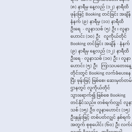
ရက် အင်္ဂါ၊ ကြာသပတေး မနက်
(၈) နာရီမှ နေ့လည် (၁၂) နာရီထိ
ဖုန်းဖြင့် Booking တင်ခြင်း အချိန် 
နံနက် (၉) နာရီမှ (၁၁) နာရီထိ
ဦးရေ - လူနာသစ် (၅) ဦး ၊ လူနာ
ဟောင်း (၁၀) ဦး လူကိုယ်တိုင်
Booking တင်ခြင်း အချိန် - နံနက်
(၉) နာရီမှ နေ့လည် (၁၂) နာရီထိ
ဦးရေ - လူနာသစ် (၁၀) ဦး ၊ လူနာ
ဟောင်း (၅) ဦး ကြာသပတေးနေ့
တိုင်းတွင် Booking လက်ခံပေးနေ
ပြီး ဖုန်းဖြင့် ဖြစ်စေ၊ ဆေးမှတ်တမ်
ဌာနတွင် လူကိုယ်တိုင်
သွားရောက်၍ ဖြစ်စေ Booking
တင်နိုင်သည်။ တစ်ရက်လျှင် လူန
သစ် (၁၅) ဦး၊ လူနာဟောင်း (၁၅)
ဦးနှုန်းဖြင့် တစ်ပတ်လျှင် နှစ်ရက်
အတွက် စုစုပေါင်း (၆၀) ဦး လက်ခ