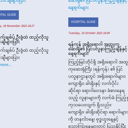
ITAL GUIDE
HOSPITAL GUIDE
y, 18 November 2023 18:27
Tuesday, 10 October 2023 16:04
ာက်ချစ်ပ် ဦးခွံထဲ ထည့်လိုသူ
ချီများပြား
ရန်ကုန် အရိုးရောဂါ အထူးကု
ဆေးရုံ၏ ပြင်ပလူနာကြည့်ချိန်နှင့်
ာက်ချစ်ပ် ဦးခွံထဲ ထည့်လိုသူ
နေ့ရက်များ
ချီများပြား
ကြည့်မြင်တိုင်ရှိ အရိုးရောဂါ အထူ
more...
ကုဆေးရုံကြီး (ရန်ကုန်) ၏ ပြင်
ပလူနာဌာနတွင် အရိုးရောဂါများ၊
ကျောရိုး၊ ခါးရိုးနှင့် လက်ပိုင်း
ဆိုင်ရာ ရောဂါဝေဒနာ ခံစားနေရ
သည့် လူနာများကို လက်ခံ ကြည့်ရှ
ကုသပေးလျက် ရှိသည်။
ကျောရိုး၊ ခါးရိုးဆိုင်ရာ ရောဂါများ
ကို တနင်္လာနေ့၊ ဗုဒ္ဓဟူးနေ့နှင့်
သောကြာနေ့များတွင် ပြသနိုင်ပြီး