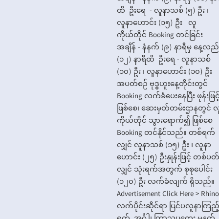
ထိ ဦးရေ - လူနာသစ် (၅) ဦး ၊
လူနာဟောင်း (၁၅) ဦး လူ
ကိုယ်တိုင် Booking တင်ခြင်း
အချိန် - နံနက် (၉) နာရီမှ နေ့လည်
(၁၂) နာရီထိ ဦးရေ - လူနာသစ်
(၁၀) ဦး ၊ လူနာဟောင်း (၁၀) ဦး
အပတ်စဉ် ဗုဒ္ဓဟူးနေ့တိုင်းတွင်
Booking လက်ခံပေးနေပြီး ဖုန်းဖြင့
ဖြစ်စေ၊ ဆေးမှတ်တမ်းဌာနတွင် လ
ကိုယ်တိုင် သွားရောက်၍ ဖြစ်စေ
Booking တင်နိုင်သည်။ တစ်ရက်
လျှင် လူနာသစ် (၁၅) ဦး ၊ လူနာ
ဟောင်း (၂၅) ဦးနှုန်းဖြင့် တစ်ပတ
လျှင် သုံးရက်အတွက် စုစုပေါင်း
(၁၂၀) ဦး လက်ခံလျက် ရှိသည်
Advertisement Click Here > Rhi
လက်ပိုင်းဆိုင်ရာ ပြင်ပလူနာကြည့