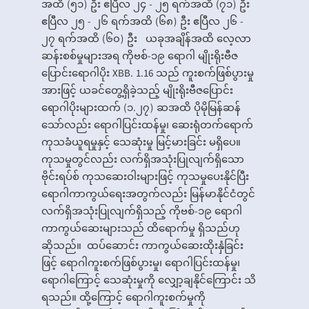
အထိ (၅၁) ဦး ဧပြီလ ၂၄ - ၂၅ ရက်အထိ (၇၁) ဦး
ဧပြီလ ၂၅ - ၂၆ ရက်အထိ (၆၈) ဦး ဧပြီလ ၂၆ -
၂၇ ရက်အထိ (၆၀) ဦး ယခုအချိန်အထိ လေ့လာ
ဆန်းစစ်မှုများအရ ကိုဗစ်-၁၉ ရောဂါ မျိုးရိုးဗီဇ
ပြောင်းရောဂါပိုး XBB. 1.16 သည် ကူးစက်ဖြစ်ပွားမှု
အားဖြင့် ယခင်တွေ့ရှိခဲ့သည့် မျိုးရိုးဗီဇပြောင်း
ရောဂါပိုးများထက် (၁.၂၇) ဆအထိ ပိုမိုမြန်ဆန်
သော်လည်း ရောဂါပြင်းထန်မှု၊ ဆေးရုံတက်ရောက်
ကုသခံယူရမှုနှင့် သေဆုံးမှု မြင့်မားခြင်း မရှိပေ။
ကုသမှုတွင်လည်း လက်ရှိအသုံးပြုလျက်ရှိသော
ဗိုင်းရပ်စ် ကုသဆေးဝါးများဖြင့် ကုသမှုပေးနိုင်ပြီး
ရောဂါကာကွယ်ရေးအတွက်လည်း မြန်မာနိုင်ငံတွင်
လက်ရှိအသုံးပြုလျက်ရှိသည့် ကိုဗစ်-၁၉ ရောဂါ
ကာကွယ်ဆေးများသည် ထိရောက်မှု ရှိသည်ဟု
ဆိုသည်။ ထပ်ဆောင်း ကာကွယ်ဆေးထိုးနှံခြင်း
ဖြင့် ရောဂါကူးစက်ဖြစ်ပွားမှု၊ ရောဂါပြင်းထန်မှု၊
ရောဂါကြောင့် သေဆုံးမှုကို လျှော့ချနိုင်ကြောင်း သိ
ရသည်။ ထို့ကြောင့် ရောဂါကူးစက်မှုကို