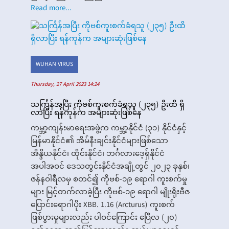
Read more...
WUHAN VIRUS
Thursday, 27 April 2023 14:24
သင်္ကြန်အပြီး ကိုဗစ်ကူးစက်ခံရသူ (၂၃၅) ဦးထိ ရှိ
လာပြီး ရန်ကုန်က အများဆုံးဖြစ်နေ
ကမ္ဘာ့ကျန်းမာရေးအဖွဲ့က ကမ္ဘာ့နိုင်ငံ (၃၁) နိုင်ငံနှင့်
မြန်မာနိုင်ငံ၏ အိမ်နီးချင်းနိုင်ငံများဖြစ်သော
အိန္ဒိယနိုင်ငံ၊ ထိုင်းနိုင်ငံ၊ ဘင်္ဂလားဒေ့ရှ်နိုင်ငံ
အပါအဝင် ဒေသတွင်းနိုင်ငံအချို့တွင် ၂၀၂၃ ခုနှစ်၊
ဇန်နဝါရီလမှ စတင်၍ ကိုဗစ်-၁၉ ရောဂါ ကူးစက်မှု
များ မြင့်တက်လာခဲ့ပြီး ကိုဗစ်-၁၉ ရောဂါ မျိုးရိုးဗီဇ
ပြောင်းရောဂါပိုး XBB. 1.16 (Arcturus) ကူးစက်
ဖြစ်ပွားမှုများလည်း ပါဝင်ကြောင်း ဧပြီလ (၂၀)