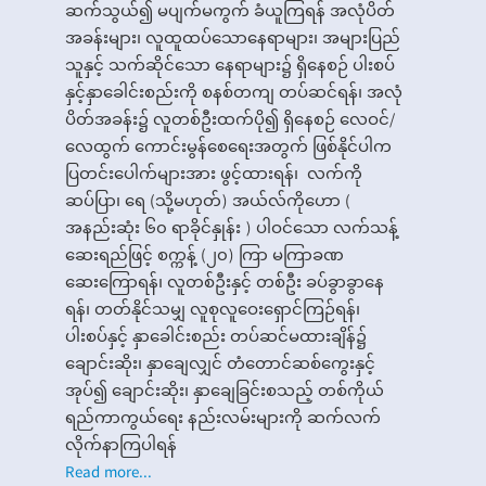
ဆက်သွယ်၍ မပျက်မကွက် ခံယူကြရန် အလုံပိတ်
အခန်းများ၊ လူထူထပ်သောနေရာများ၊ အများပြည်
သူနှင့် သက်ဆိုင်သော နေရာများ၌ ရှိနေစဉ် ပါးစပ်
နှင့်နှာခေါင်းစည်းကို စနစ်တကျ တပ်ဆင်ရန်၊ အလုံ
ပိတ်အခန်း၌ လူတစ်ဦးထက်ပို၍ ရှိနေစဉ် လေဝင်/
လေထွက် ကောင်းမွန်စေရေးအတွက် ဖြစ်နိုင်ပါက
ပြတင်းပေါက်များအား ဖွင့်ထားရန်၊ လက်ကို
ဆပ်ပြာ၊ ရေ (သို့မဟုတ်) အယ်လ်ကိုဟော (
အနည်းဆုံး ၆၀ ရာခိုင်နှုန်း ) ပါဝင်သော လက်သန့်
ဆေးရည်ဖြင့် စက္ကန့် (၂၀) ကြာ မကြာခဏ
ဆေးကြောရန်၊ လူတစ်ဦးနှင့် တစ်ဦး ခပ်ခွာခွာနေ
ရန်၊ တတ်နိုင်သမျှ လူစုလူဝေးရှောင်ကြဉ်ရန်၊
ပါးစပ်နှင့် နှာခေါင်းစည်း တပ်ဆင်မထားချိန်၌
ချောင်းဆိုး၊ နှာချေလျှင် တံတောင်ဆစ်ကွေးနှင့်
အုပ်၍ ချောင်းဆိုး၊ နှာချေခြင်းစသည့် တစ်ကိုယ်
ရည်ကာကွယ်ရေး နည်းလမ်းများကို ဆက်လက်
လိုက်နာကြပါရန်
Read more...