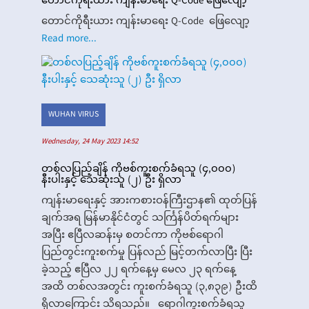
တောင်ကိုရီးယား ကျန်းမာရေး Q-Code ဖြေလျော့
တောင်ကိုရီးယား ကျန်းမာရေး Q-Code ဖြေလျော့
Read more...
WUHAN VIRUS
Wednesday, 24 May 2023 14:52
တစ်လပြည့်ချိန် ကိုဗစ်ကူးစက်ခံရသူ (၄,၀၀၀)
နီးပါးနှင့် သေဆုံးသူ (၂) ဦး ရှိလာ
ကျန်းမာရေးနှင့် အားကစားဝန်ကြီးဌာန၏ ထုတ်ပြန်
ချက်အရ မြန်မာနိုင်ငံတွင် သင်္ကြန်ပိတ်ရက်များ
အပြီး ဧပြီလဆန်းမှ စတင်ကာ ကိုဗစ်ရောဂါ
ပြည်တွင်းကူးစက်မှု ပြန်လည် မြင့်တက်လာပြီး ပြီး
ခဲ့သည့် ဧပြီလ ၂၂ ရက်နေ့မှ မေလ ၂၃ ရက်နေ့
အထိ တစ်လအတွင်း ကူးစက်ခံရသူ (၃,၈၃၉) ဦးထိ
ရှိလာကြောင်း သိရသည်။ ရောဂါကူးစက်ခံရသူ