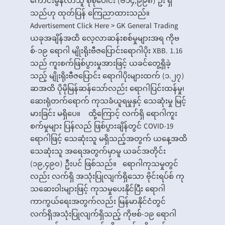
ကောင်းမွန်လာသူ စုစုပေါင်း (၆၁၄,၉၉၈) ဦး ရှိ
သည်ဟု ထုတ်ပြန် ကြေညာထားသည်။
Advertisement Click Here > GK General Trading
ယခုအချိန်အထိ လေ့လာဆန်းစစ်မှုများအရ ကိုဗ
စ်-၁၉ ရောဂါ မျိုးရိုးဗီဇပြောင်းရောဂါပိုး XBB. 1.16
သည် ကူးစက်ဖြစ်ပွားမှုအားဖြင့် ယခင်တွေ့ရှိခဲ့
သည့် မျိုးရိုးဗီဇပြောင်း ရောဂါပိုးများထက် (၁.၂၇)
ဆအထိ ပိုမိုမြန်ဆန်သော်လည်း ရောဂါပြင်းထန်မှု၊
ဆေးရုံတက်ရောက် ကုသခံယူရမှုနှင့် သေဆုံးမှု မြင့်
မားခြင်း မရှိပေ။ ထို့ကြောင့် လက်ရှိ ရောဂါကူး
စက်မှုများ ပြန်လည် ဖြစ်ပွားချိန်တွင် COVID-19
ရောဂါဖြင့် သေဆုံးသူ မရှိသည့်အတွက် ယနေ့အထိ
သေဆုံးသူ အရေအတွက်မှာမူ ယခင်အတိုင်း
(၁၉,၄၉၀) ဦးပင် ဖြစ်သည်။ ရောဂါကုသမှုတွင်
လည်း လက်ရှိ အသုံးပြုလျက်ရှိသော ဗိုင်းရပ်စ် ကု
သဆေးဝါးများဖြင့် ကုသမှုပေးနိုင်ပြီး ရောဂါ
ကာကွယ်ရေးအတွက်လည်း မြန်မာနိုင်ငံတွင်
လက်ရှိအသုံးပြုလျက်ရှိသည့် ကိုဗစ်-၁၉ ရောဂါ