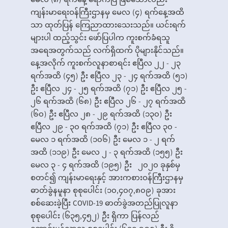
မေလ (၈) ရက်နေ့ ရောက်ပြီ ဖြစ်သော်လည်း
ကျန်းမာရေးဝန်ကြီးဌာနမှ မေလ (၄) ရက်နေ့အထိ
သာ ထုတ်ပြန် ကြေညာထားသေးသည်။ ယင်းရက်
များပါ ထည့်သွင်း ဖော်ပြပါက ကူးစက်ခံရသူ
အရေအတွက်သည် လက်ရှိထက် ပိုများနိုင်သည်။
နေ့အလိုက် ကူးစက်လူနာစာရင်း ဧပြီလ ၂၂ - ၂၃
ရက်အထိ (၄၅) ဦး ဧပြီလ ၂၃ - ၂၄ ရက်အထိ (၅၁)
ဦး ဧပြီလ ၂၄ - ၂၅ ရက်အထိ (၇၁) ဦး ဧပြီလ ၂၅ -
၂၆ ရက်အထိ (၆၈) ဦး ဧပြီလ ၂၆ - ၂၇ ရက်အထိ
(၆၀) ဦး ဧပြီလ ၂၈ - ၂၉ ရက်အထိ (၁၃၀) ဦး
ဧပြီလ ၂၉ - ၃၀ ရက်အထိ (၇၁) ဦး ဧပြီလ ၃၀ -
မေလ ၁ ရက်အထိ (၁၀၆) ဦး မေလ ၁ - ၂ ရက်
အထိ (၁၁၉) ဦး မေလ ၂ - ၃ ရက်အထိ (၁၅၅) ဦး
မေလ ၃ - ၄ ရက်အထိ (၁၉၅) ဦး ၂၀၂၀ ခုနှစ်မှ
စတင်၍ ကျန်းမာရေးနှင့် အားကစားဝန်ကြီးဌာနမှ
ဓာတ်ခွဲနမူနာ စုစုပေါင်း (၁၀,၄၀၇,၈၀၉) ခုအား
စစ်ဆေးခဲ့ပြီး COVID-19 ဓာတ်ခွဲအတည်ပြုလူနာ
စုစုပေါင်း (၆၃၅,၄၅၂) ဦး ရှိကာ ပြန်လည်