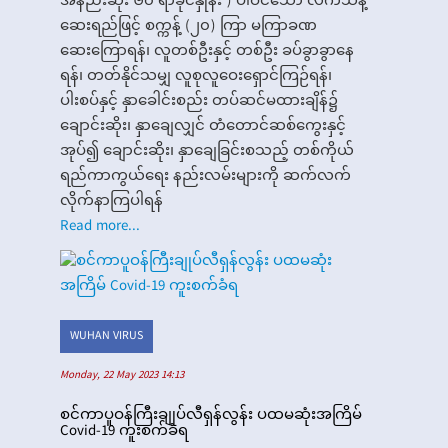
အနည်းဆုံး ၆၀ ရာခိုင်နှုန်း ) ပါဝင်သော လက်သန့်
ဆေးရည်ဖြင့် စက္ကန့် (၂၀) ကြာ မကြာခဏ
ဆေးကြောရန်၊ လူတစ်ဦးနှင့် တစ်ဦး ခပ်ခွာခွာနေ
ရန်၊ တတ်နိုင်သမျှ လူစုလူဝေးရှောင်ကြဉ်ရန်၊
ပါးစပ်နှင့် နှာခေါင်းစည်း တပ်ဆင်မထားချိန်၌
ချောင်းဆိုး၊ နှာချေလျှင် တံတောင်ဆစ်ကွေးနှင့်
အုပ်၍ ချောင်းဆိုး၊ နှာချေခြင်းစသည့် တစ်ကိုယ်
ရည်ကာကွယ်ရေး နည်းလမ်းများကို ဆက်လက်
လိုက်နာကြပါရန်
Read more...
WUHAN VIRUS
Monday, 22 May 2023 14:13
စင်ကာပူဝန်ကြီးချုပ်လီရှန်လွန်း ပထမဆုံးအကြိမ်
Covid-19 ကူးစက်ခံရ