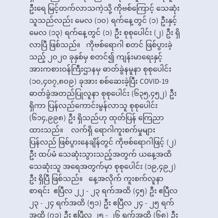
ဦးရေ မြင့်တက်လာသကဲ့သို့ ကိုဗစ်ကြောင့် သေဆုံး
သူသည်လည်း မေလ (၁၀) ရက်နေ့တွင် (၁) ဦးနှင့်
မေလ (၁၃) ရက်နေ့တွင် (၁) ဦး စုစုပေါင်း (၂) ဦး ရှိ
လာပြီ ဖြစ်သည်။ ကိုဗစ်ရောဂါ စတင် ဖြစ်ပွားခဲ့
သည့် ၂၀၂၀ ခုနှစ်မှ စတင်၍ ကျန်းမာရေးနှင့်
အားကစားဝန်ကြီးဌာနမှ ဓာတ်ခွဲနမူနာ စုစုပေါင်း
(၁၀,၄၀၇,၈၀၉) ခုအား စစ်ဆေးခဲ့ပြီး COVID-19
ဓာတ်ခွဲအတည်ပြုလူနာ စုစုပေါင်း (၆၃၅,၄၅၂) ဦး
ရှိကာ ပြန်လည်ကောင်းမွန်လာသူ စုစုပေါင်း
(၆၁၄,၉၉၈) ဦး ရှိသည်ဟု ထုတ်ပြန် ကြေညာ
ထားသည်။ လက်ရှိ ရောဂါကူးစက်မှုများ
ပြန်လည် ဖြစ်ပွားနေချိန်တွင် ကိုဗစ်ရောဂါဖြင့် (၂)
ဦး ထပ်မံ သေဆုံးသွားသည့်အတွက် ယနေ့အထိ
သေဆုံးသူ အရေအတွက်မှာ စုစုပေါင်း (၁၉,၄၉၂)
ဦး ရှိပြီ ဖြစ်သည်။ နေ့အလိုက် ကူးစက်လူနာ
စာရင်း ဧပြီလ ၂၂ - ၂၃ ရက်အထိ (၄၅) ဦး ဧပြီလ
၂၃ - ၂၄ ရက်အထိ (၅၁) ဦး ဧပြီလ ၂၄ - ၂၅ ရက်
အထိ (၇၁) ဦး ဧပြီလ ၂၅ - ၂၆ ရက်အထိ (၆၈) ဦး