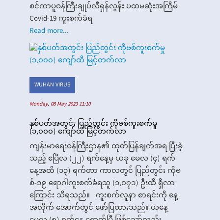
စင်ကာပူဝန်ကြီးချုပ်လီရှန်လွန်း ပထမဆုံးအကြိမ်
Covid-19 ကူးစက်ခံရ
Read more...
WUHAN VIRUS
Monday, 08 May 2023 11:10
နှစ်ပတ်အတွင်း ပြည်တွင်း ကိုဗစ်ကူးစက်မှု
(၁,၀၀၀) ကျော်ထိ မြင့်တက်လာ
ကျန်းမာရေးဝန်ကြီးဌာန၏ ထုတ်ပြန်ချက်အရ ပြီးခဲ့
သည့် ဧပြီလ (၂၂) ရက်နေ့မှ ယခု မေလ (၄) ရက်
နေ့အထိ (၁၃) ရက်တာ ကာလတွင် ပြည်တွင်း ကိုဗ
စ်-၁၉ ရောဂါကူးစက်ခံရသူ (၁,၀၇၁) ဦးထိ ရှိလာ
ကြောင်း သိရသည်။ ကူးစက်လူနာ စာရင်းကို နေ့
အလိုက် အောက်တွင် ဖော်ပြထားသည်။ ယနေ့