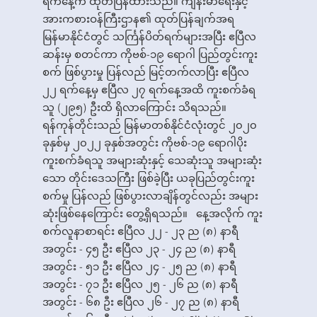
ရက်နေ့က ထုတ်ပြန်ထားသည်။ ကျန်းမာရေးနှင့်
အားကစားဝန်ကြီးဌာန၏ ထုတ်ပြန်ချက်အရ
မြန်မာနိုင်ငံတွင် သင်္ကြန်ပိတ်ရက်များအပြီး ဧပြီလ
ဆန်းမှ စတင်ကာ ကိုဗစ်-၁၉ ရောဂါ ပြည်တွင်းကူး
စက် ဖြစ်ပွားမှု ပြန်လည် မြင့်တက်လာပြီး ဧပြီလ
၂၂ ရက်နေ့မှ ဧပြီလ ၂၇ ရက်နေ့အထိ ကူးစက်ခံရ
သူ (၂၉၅) ဦးထိ ရှိလာကြောင်း သိရသည်။
ရန်ကုန်တိုင်းသည် မြန်မာတစ်နိုင်ငံလုံးတွင် ၂၀၂၀
ခုနှစ်မှ ၂၀၂၂ ခုနှစ်အတွင်း ကိုဗစ်-၁၉ ရောဂါပိုး
ကူးစက်ခံရသူ အများဆုံးနှင့် သေဆုံးသူ အများဆုံး
သော တိုင်းဒေသကြီး ဖြစ်ခဲ့ပြီး ယခုပြည်တွင်းကူး
စက်မှု ပြန်လည် ဖြစ်ပွားလာချိန်တွင်လည်း အများ
ဆုံးဖြစ်နေကြောင်း တွေ့ရှိရသည်။ နေ့အလိုက် ကူး
စက်လူနာစာရင်း ဧပြီလ ၂၂ - ၂၃ ည (၈) နာရီ
အတွင်း - ၄၅ ဦး ဧပြီလ ၂၃ - ၂၄ ည (၈) နာရီ
အတွင်း - ၅၁ ဦး ဧပြီလ ၂၄ - ၂၅ ည (၈) နာရီ
အတွင်း - ၇၁ ဦး ဧပြီလ ၂၅ - ၂၆ ည (၈) နာရီ
အတွင်း - ၆၈ ဦး ဧပြီလ ၂၆ - ၂၇ ည (၈) နာရီ