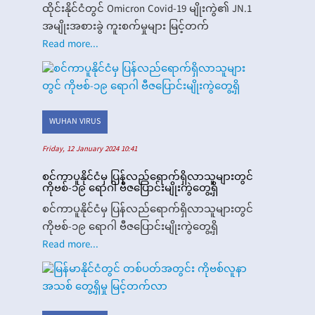
ထိုင်းနိုင်ငံတွင် Omicron Covid-19 မျိုးကွဲ၏ JN.1
အမျိုးအစားခွဲ ကူးစက်မှုများ မြင့်တက်
Read more...
WUHAN VIRUS
Friday, 12 January 2024 10:41
စင်ကာပူနိုင်ငံမှ ပြန်လည်ရောက်ရှိလာသူများတွင်
ကိုဗစ်-၁၉ ရောဂါ ဗီဇပြောင်းမျိုးကွဲတွေ့ရှိ
စင်ကာပူနိုင်ငံမှ ပြန်လည်ရောက်ရှိလာသူများတွင်
ကိုဗစ်-၁၉ ရောဂါ ဗီဇပြောင်းမျိုးကွဲတွေ့ရှိ
Read more...