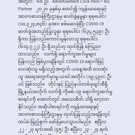
အတွင်း - ၆၀ ဦး Advertisement Click Here > Biz
Partner ၂၀၂၀ ခုနှစ်မှ စတင်၍ ကျန်းမာရေးနှင့်
အားကစားဝန်ကြီးဌာနမှ ဓာတ်ခွဲနမူနာ စုစုပေါင်း
(၁၀,၃၂၄,၈၄၆) ခုအား စစ်ဆေးခဲ့ပြီး COVID-19
ဓာတ်ခွဲအတည်ပြုလူနာ စုစုပေါင်း (၆၃၄,၅၃၉) ဦး
ရှိကာ ပြန်လည်ကောင်းမွန်လာသူ စုစုပေါင်း
(၆၁၄,၇၂၂) ဦး ရှိသည်ဟု ထုတ်ပြန် ကြေညာ
ထားသည်။ လက်ရှိ ရောဂါကူးစက်မှုများ
ပြန်လည် ဖြစ်ပွားချိန်တွင် COVID-19 ရောဂါဖြင့်
သေဆုံးသူ မရှိသည့်အတွက် ယနေ့အထိ သေဆုံး
သူ အရေအတွက်မှာမူ ယခင်အတိုင်း (၁၉,၄၉၀) ဦး
ပင် ဖြစ်သည်။ တိုင်းနှင့် ပြည်နယ်တစ်ခုချင်းစီရှိ
မြို့နယ်အလိုက် လက်ရှိ ကိုဗစ်-၁၉ ရောဂါကူးစက်မှု
စာရင်းကို အောက်တွင် အသေးစိတ် သိရှိ လေ့လာ
နိုင်သည်။ အဆိုပါစာရင်းကို ကျန်းမာရေးနှင့်
အားကစားဝန်ကြီးဌာနမှ ထုတ်ပြန်သည့်အချိန်တွင်
ထပ်မံ ဖြည့်စွက် ဖော်ပြပေးသွားပါမည်။ ဧပြီလ
၂၂ - ၂၃ ရက်အထိ (၄၅) ဦး ဧပြီလ ၂၃ - ၂၄ ရက်