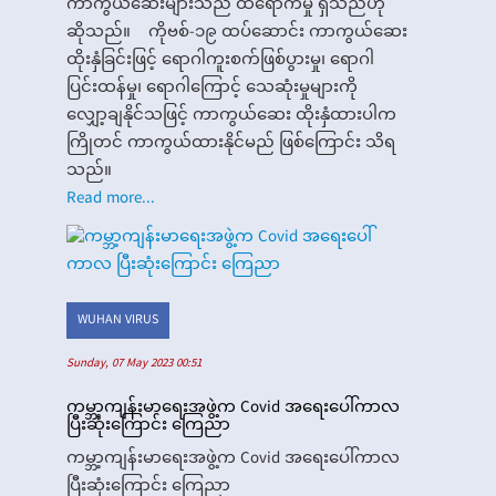
ကာကွယ်ဆေးများသည် ထိရောက်မှု ရှိသည်ဟု
ဆိုသည်။ ကိုဗစ်-၁၉ ထပ်ဆောင်း ကာကွယ်ဆေး
ထိုးနှံခြင်းဖြင့် ရောဂါကူးစက်ဖြစ်ပွားမှု၊ ရောဂါ
ပြင်းထန်မှု၊ ရောဂါကြောင့် သေဆုံးမှုများကို
လျှော့ချနိုင်သဖြင့် ကာကွယ်ဆေး ထိုးနှံထားပါက
ကြိုတင် ကာကွယ်ထားနိုင်မည် ဖြစ်ကြောင်း သိရ
သည်။
Read more...
WUHAN VIRUS
Sunday, 07 May 2023 00:51
ကမ္ဘာ့ကျန်းမာရေးအဖွဲ့က Covid အရေးပေါ်ကာလ
ပြီးဆုံးကြောင်း ကြေညာ
ကမ္ဘာ့ကျန်းမာရေးအဖွဲ့က Covid အရေးပေါ်ကာလ
ပြီးဆုံးကြောင်း ကြေညာ