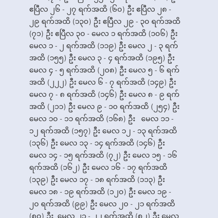
ဧပြီလ ၂၆ - ၂၇ ရက်အထိ (၆၀) ဦး ဧပြီလ ၂၈ -
၂၉ ရက်အထိ (၁၃၀) ဦး ဧပြီလ ၂၉ - ၃၀ ရက်အထိ
(၇၁) ဦး ဧပြီလ ၃၀ - မေလ ၁ ရက်အထိ (၁၀၆) ဦး
မေလ ၁ - ၂ ရက်အထိ (၁၁၉) ဦး မေလ ၂ - ၃ ရက်
အထိ (၁၅၅) ဦး မေလ ၃ - ၄ ရက်အထိ (၁၉၅) ဦး
မေလ ၄ - ၅ ရက်အထိ (၂၀၈) ဦး မေလ ၅ - ၆ ရက်
အထိ (၂၂၂) ဦး မေလ ၆ - ၇ ရက်အထိ (၁၄၉) ဦး
မေလ ၇ - ၈ ရက်အထိ (၁၄၆) ဦး မေလ ၈ - ၉ ရက်
အထိ (၂၁၁) ဦး မေလ ၉ - ၁၀ ရက်အထိ (၂၅၄) ဦး
မေလ ၁၀ - ၁၁ ရက်အထိ (၁၆၈) ဦး မေလ ၁၁ -
၁၂ ရက်အထိ (၁၅၇) ဦး မေလ ၁၂ - ၁၃ ရက်အထိ
(၁၃၆) ဦး မေလ ၁၃ - ၁၄ ရက်အထိ (၁၄၆) ဦး
မေလ ၁၄ - ၁၅ ရက်အထိ (၇၂) ဦး မေလ ၁၅ - ၁၆
ရက်အထိ (၁၆၂) ဦး မေလ ၁၆ - ၁၇ ရက်အထိ
(၁၃၉) ဦး မေလ ၁၇ - ၁၈ ရက်အထိ (၁၁၃) ဦး
မေလ ၁၈ - ၁၉ ရက်အထိ (၁၂၀) ဦး မေလ ၁၉ -
၂၀ ရက်အထိ (၉၉) ဦး မေလ ၂၀ - ၂၁ ရက်အထိ
(၈၀) ဦး မေလ ၂၁ - ၂၂ ရက်အထိ (၈၂) ဦး မေလ