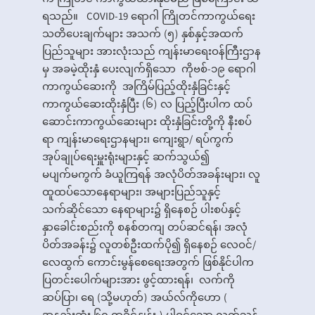
က ကြိုတင် ကာကွယ်ထားနိုင်မည် ဖြစ်ကြောင်း သိ
ရသည်။ COVID-19 ရောဂါ ကြိုတင်ကာကွယ်ရေး
သတိပေးချက်များ အသက် (၅) နှစ်နှင့်အထက်
ပြည်သူများ အားလုံးသည် ကျန်းမာရေးဝန်ကြီးဌာန
မှ အခမဲ့ထိုးနှံ ပေးလျက်ရှိသော ကိုဗစ်-၁၉ ရောဂါ
ကာကွယ်ဆေးကို အကြိမ်ပြည့်ထိုးနှံခြင်းနှင့်
ကာကွယ်ဆေးထိုးနှံပြီး (၆) လ ပြည့်ပြီးပါက ထပ်
ဆောင်းကာကွယ်ဆေးများ ထိုးနှံခြင်းတို့ကို နီးစပ်
ရာ ကျန်းမာရေးဌာနများ၊ ကျေးရွာ/ ရပ်ကွက်
အုပ်ချုပ်ရေးမှူးရုံးများနှင့် ဆက်သွယ်၍
မပျက်မကွက် ခံယူကြရန် အလုံပိတ်အခန်းများ၊ လူ
ထူထပ်သောနေရာများ၊ အများပြည်သူနှင့်
သက်ဆိုင်သော နေရာများ၌ ရှိနေစဉ် ပါးစပ်နှင့်
နှာခေါင်းစည်းကို စနစ်တကျ တပ်ဆင်ရန်၊ အလုံ
ပိတ်အခန်း၌ လူတစ်ဦးထက်ပို၍ ရှိနေစဉ် လေဝင်/
လေထွက် ကောင်းမွန်စေရေးအတွက် ဖြစ်နိုင်ပါက
ပြတင်းပေါက်များအား ဖွင့်ထားရန်၊ လက်ကို
ဆပ်ပြာ၊ ရေ (သို့မဟုတ်) အယ်လ်ကိုဟော (