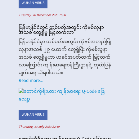
WUHAN VIRUS
Tuesday, 26 December 2023 16:31
မြန်မာနိုင်ငံတွင် တစ်ပတ်အတွင်း ကိုဗစ်လူနာ
အသစ် တွေ့ရှိမှု မြင့်တက်လာ
မြန်မာနိုင်ငံမှာ တစ်ပတ်အတွင်း ကိုဗစ်အတည်ပြု
လူနာအသစ် ၂၉ ယောက် တွေ့ရှိပြီး ကိုဗစ်လူနာ
အသစ် တွေ့ရှိမှုဟာ ယခင်အပတ်ထက် မြင့်တက်
လာကြောင်း ကျန်းမာရေးဝန်ကြီးဌာနရဲ့ ထုတ်ပြန်
ချက်အရ သိရပါတယ်။
Read more...
WUHAN VIRUS
Thursday, 13 July 2023 22:40