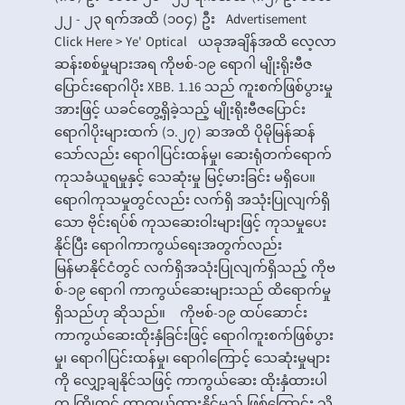
၂၂ - ၂၃ ရက်အထိ (၁၀၄) ဦး Advertisement
Click Here > Ye' Optical ယခုအချိန်အထိ လေ့လာ
ဆန်းစစ်မှုများအရ ကိုဗစ်-၁၉ ရောဂါ မျိုးရိုးဗီဇ
ပြောင်းရောဂါပိုး XBB. 1.16 သည် ကူးစက်ဖြစ်ပွားမှု
အားဖြင့် ယခင်တွေ့ရှိခဲ့သည့် မျိုးရိုးဗီဇပြောင်း
ရောဂါပိုးများထက် (၁.၂၇) ဆအထိ ပိုမိုမြန်ဆန်
သော်လည်း ရောဂါပြင်းထန်မှု၊ ဆေးရုံတက်ရောက်
ကုသခံယူရမှုနှင့် သေဆုံးမှု မြင့်မားခြင်း မရှိပေ။
ရောဂါကုသမှုတွင်လည်း လက်ရှိ အသုံးပြုလျက်ရှိ
သော ဗိုင်းရပ်စ် ကုသဆေးဝါးများဖြင့် ကုသမှုပေး
နိုင်ပြီး ရောဂါကာကွယ်ရေးအတွက်လည်း
မြန်မာနိုင်ငံတွင် လက်ရှိအသုံးပြုလျက်ရှိသည့် ကိုဗ
စ်-၁၉ ရောဂါ ကာကွယ်ဆေးများသည် ထိရောက်မှု
ရှိသည်ဟု ဆိုသည်။ ကိုဗစ်-၁၉ ထပ်ဆောင်း
ကာကွယ်ဆေးထိုးနှံခြင်းဖြင့် ရောဂါကူးစက်ဖြစ်ပွား
မှု၊ ရောဂါပြင်းထန်မှု၊ ရောဂါကြောင့် သေဆုံးမှုများ
ကို လျှော့ချနိုင်သဖြင့် ကာကွယ်ဆေး ထိုးနှံထားပါ