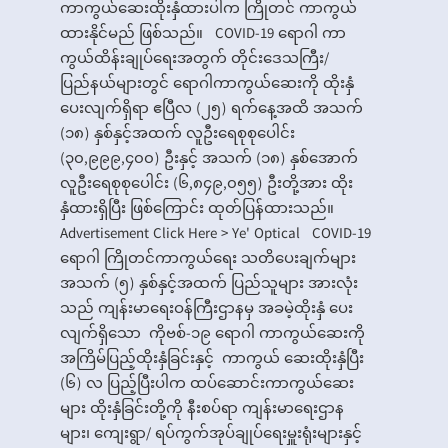
ကာကွယ်ဆေးထိုးနှံထားပါက ကြိုတင် ကာကွယ်
ထားနိုင်မည် ဖြစ်သည်။ COVID-19 ရောဂါ ကာ
ကွယ်ထိန်းချုပ်ရေးအတွက် တိုင်းဒေသကြီး/
ပြည်နယ်များတွင် ရောဂါကာကွယ်ဆေးကို ထိုးနှံ
ပေးလျက်ရှိရာ ဧပြီလ (၂၅) ရက်နေ့အထိ အသက်
(၁၈) နှစ်နှင့်အထက် လူဦးရေစုစုပေါင်း
(၃၀,၉၉၉,၄၀၀) ဦးနှင့် အသက် (၁၈) နှစ်အောက်
လူဦးရေစုစုပေါင်း (၆,၈၄၉,၀၅၅) ဦးတို့အား ထိုး
နှံထားရှိပြီး ဖြစ်ကြောင်း ထုတ်ပြန်ထားသည်။
Advertisement Click Here > Ye' Optical COVID-19
ရောဂါ ကြိုတင်ကာကွယ်ရေး သတိပေးချက်များ
အသက် (၅) နှစ်နှင့်အထက် ပြည်သူများ အားလုံး
သည် ကျန်းမာရေးဝန်ကြီးဌာနမှ အခမဲ့ထိုးနှံ ပေး
လျက်ရှိသော ကိုဗစ်-၁၉ ရောဂါ ကာကွယ်ဆေးကို
အကြိမ်ပြည့်ထိုးနှံခြင်းနှင့် ကာကွယ် ဆေးထိုးနှံပြီး
(၆) လ ပြည့်ပြီးပါက ထပ်ဆောင်းကာကွယ်ဆေး
များ ထိုးနှံခြင်းတို့ကို နီးစပ်ရာ ကျန်းမာရေးဌာန
များ၊ ကျေးရွာ/ ရပ်ကွက်အုပ်ချုပ်ရေးမှူးရုံးများနှင့်