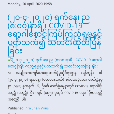
Monday, 20 April 2020 19:58
(၂၀-၄-၂၀၂၀) ရက်နေ့၊ ည
(၈:၀၀)နာရီ ၊ COVID-19
ရောဂါစောင့်ကြပ်ကြည့်ရှုမှုနှင့်
ပတ်သက်၍ သတင်းထုတ်ပြန်
ခြင်း
၁။ အမျိုးသားကျန်းမာရေးဓာတ်ခွဲမှုဆိုင်ရာဌာန (ရန်ကုန်) ၏
(၂၀-၄-၂၀၂၀) ရက်နေ့၊ (ပထမအသုတ်) စစ်ဆေးခဲ့သော ဓာတ်ခွဲနမူ
နာ (၁၈၁) ခုအနက် (၆) ဦး၏ ဓာတ်ခွဲနမူနာတွင် COVID-19 ရောဂါပိုး
တွေ့ရှိ (တွေ့ရှိ) ပြီး ကျန် (၁၇၅) ခုတွင် COVID-19 ရောဂါပိုးမတွေ့ရှိ
(မတွေ့ရှိ) ပါ။
Published in
Wuhan Virus