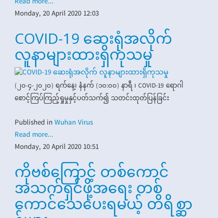
Read more...
Monday, 20 April 2020 12:03
COVID-19 ဆေးရုံအလိုက်
လူနာများထားရှိကုသမှု
(၂၀-၄-၂၀၂၀) ရက်နေ့၊ နံနက် (၁၀:၀၀) နာရီ ၊ COVID-19 ရောဂါ
စောင့်ကြပ်ကြည့်ရှုမှုနှင့်ပတ်သက်၍ သတင်းထုတ်ပြန်ခြင်း
Published in
Wuhan Virus
Read more...
Monday, 20 April 2020 10:51
ကိုဗစ်ကြောင့် တစ်ကောင်
အသက်ရှင်ဖို့အရေး တစ်
ကောင်သေပေးရမယ့် တိရိစ္ဆာ