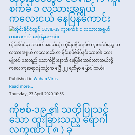
စက်ခံ ၁ လသားအရွယ်
ကလေးငယ် နေပြန်ကောင်း
ထိုင်းနိုင်ငံမှာ အသက်အငယ်ဆုံး ကိုရိုနာဗိုင်းရပ်စ် ကူးစက်ခံရသူ တ
လသားအရွယ် ကလေးငယ်ဟာ ဗိုင်းရပ်စ်နှိမ်နင်းဆေးဝါး လေး
မျိုးစပ် ဆေးရည် သောက်ပြီးနောက် နေပြန်ကောင်းလာတယ်လို့
ကလေးကုဆရာဝန်တဦးက ဧပြီ ၂၂ ရက်မှာ ပြောပါတယ်။
Published in
Wuhan Virus
Read more...
Thursday, 23 April 2020 10:56
ကိုဗစ်-၁၉ ၏ သတိပြုသင့်
သော ထူးခြားသည့် ရောဂါ
လက္ခဏာ ( ၈ ) ခု