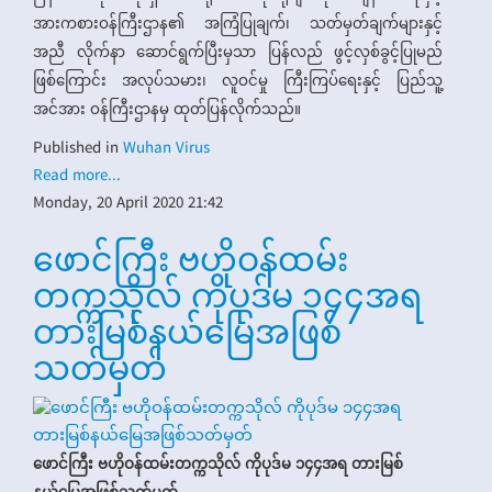
အားကစားဝန်ကြီးဌာန၏ အကြံပြုချက်၊ သတ်မှတ်ချက်များနှင့်
အညီ လိုက်နာ ဆောင်ရွက်ပြီးမှသာ ပြန်လည် ဖွင့်လှစ်ခွင့်ပြုမည်
ဖြစ်ကြောင်း အလုပ်သမား၊ လူဝင်မှု ကြီးကြပ်ရေးနှင့် ပြည်သူ့
အင်အား ဝန်ကြီးဌာနမှ ထုတ်ပြန်လိုက်သည်။
Published in
Wuhan Virus
Read more...
Monday, 20 April 2020 21:42
ဖောင်ကြီး ဗဟိုဝန်ထမ်း
တက္ကသိုလ် ကိုပုဒ်မ ၁၄၄အရ
တားမြစ်နယ်မြေအဖြစ်
သတ်မှတ်
ဖောင်ကြီး ဗဟိုဝန်ထမ်းတက္ကသိုလ် ကိုပုဒ်မ ၁၄၄အရ တားမြစ်