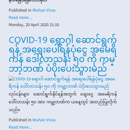
နယ်မြေအဖြစ်သတ်မှတ်
Published in
Wuhan Virus
Read more...
Monday, 20 April 2020 21:10
COVID-19 ရောဂါ ဆောင်ရွက်
ရန် အရေးပေါ်ရန်ပုံငွေ အမေရိ
ကန် ဒေါ်လာသန်း ၅၀ ကို ကမ္
ဘာ့ဘဏ် ပံပိုးပေးသွားမည်
လုပ်ငန်းများ ဆောင်ရွက်နိုင်ရန်အတွက် ချေးငွေ အမေရိကန်
ဒေါ်လာသန်း ၅၀ အား ကမ္ဘာ့ဘဏ်က ယနေ့တွင် အတည်ပြုလိုက်
သည်။
Published in
Wuhan Virus
Read more...