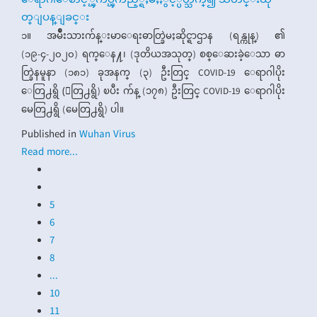
၁။ အမ်ိဳးသားက်န္းမာေရးဓာတ္ခြဲမႈဆိုင္ရာဌာန (ရန္ကုန္) ၏
(၁၉-၄-၂၀၂၀) ရက္ေန႔၊ (ဒုတိယအသုတ္) စစ္ေဆးခဲ့ေသာ ဓာ
တ္ခြဲနမူနာ (၁၈၁) ခုအနက္ (၃) ဦးတြင္ COVID-19 ေရာဂါပိုး
ေတြ႕ရွိ (ေတြ႕ရွိ) ၿပီး က်န္ (၁၇၈) ဦးတြင္ COVID-19 ေရာဂါပိုး
မေတြ႕ရွိ (မေတြ႕ရွိ) ပါ။
Published in
Wuhan Virus
Read more...
5
6
7
8
...
10
11