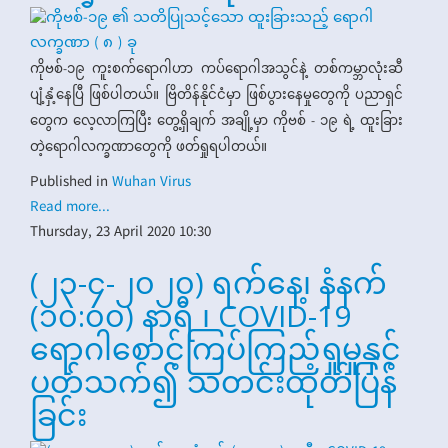
ကိုဗစ်-၁၉ ကူးစက်ရောဂါဟာ ကပ်ရောဂါအသွင်နဲ့ တစ်ကမ္ဘာလုံးဆီ
ပျံ့နှံ့နေပြီ ဖြစ်ပါတယ်။ ဗြိတိန်နိုင်ငံမှာ ဖြစ်ပွားနေမှုတွေကို ပညာရှင်
တွေက လေ့လာကြပြီး တွေ့ရှိချက် အချို့မှာ ကိုဗစ် - ၁၉ ရဲ့ ထူးခြား
တဲ့ရောဂါလက္ခဏာတွေကို ဖတ်ရှုရပါတယ်။
Published in
Wuhan Virus
Read more...
Thursday, 23 April 2020 10:30
(၂၃-၄-၂၀၂၀) ရက်နေ့၊ နံနက်
(၁၀:၀၀) နာရီ ၊ COVID-19
ရောဂါစောင့်ကြပ်ကြည့်ရှုမှုနှင့်
ပတ်သက်၍ သတင်းထုတ်ပြန်
ခြင်း