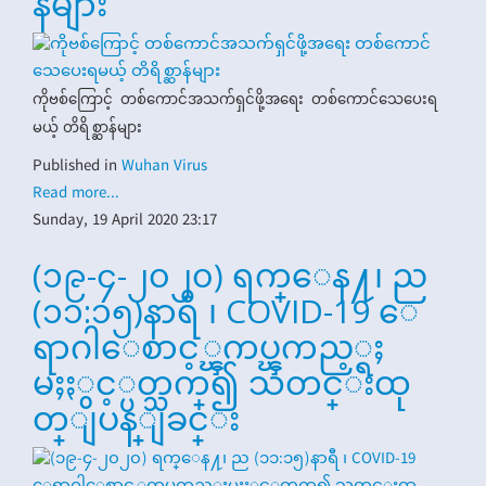
န်များ
ကိုဗစ်ကြောင့် တစ်ကောင်အသက်ရှင်ဖို့အရေး တစ်ကောင်သေပေးရ
မယ့် တိရိစ္ဆာန်များ
Published in
Wuhan Virus
Read more...
Sunday, 19 April 2020 23:17
(၁၉-၄-၂၀၂၀) ရက္ေန႔၊ ည
(၁၁:၁၅)နာရီ ၊ COVID-19 ေ
ရာဂါေစာင့္ၾကပ္ၾကည့္ရႈ
မႈႏွင့္ပတ္သက္၍ သတင္းထု
တ္ျပန္ျခင္း