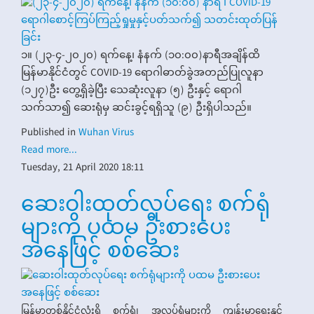
၁။ (၂၃-၄-၂၀၂၀) ရက်နေ့၊ နံနက် (၁၀:၀၀)နာရီအချိန်ထိ
မြန်မာနိုင်ငံတွင် COVID-19 ရောဂါဓာတ်ခွဲအတည်ပြုလူနာ
(၁၂၇)ဦး တွေ့ရှိခဲ့ပြီး သေဆုံးလူနာ (၅) ဦးနှင့် ရောဂါ
သက်သာ၍ ဆေးရုံမှ ဆင်းခွင့်ရရှိသူ (၉) ဦးရှိပါသည်။
Published in
Wuhan Virus
Read more...
Tuesday, 21 April 2020 18:11
ဆေးဝါးထုတ်လုပ်ရေး စက်ရုံ
များကို ပထမ ဦးစားပေး
အနေဖြင့် စစ်ဆေး
မြန်မာတစ်နိုင်ငံလုံးရှိ စက်ရုံ၊ အလုပ်ရုံများကို ကျန်းမာရေးနှင့်