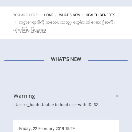
YOU ARE HERE:
HOME
WHAT'S NEW
HEALTH BENEFITS
ကင္ဆာေရာဂါကို ကုသေပးသည့္ စင္တာမ်ားကို ေဆး႐ုံႀကီး
သုံးခုတြင္ ဖြင့္လွစ္မည္
WHAT'S NEW
×
Warning
JUser: :_load: Unable to load user with ID: 62
Friday, 22 February 2019 15:29