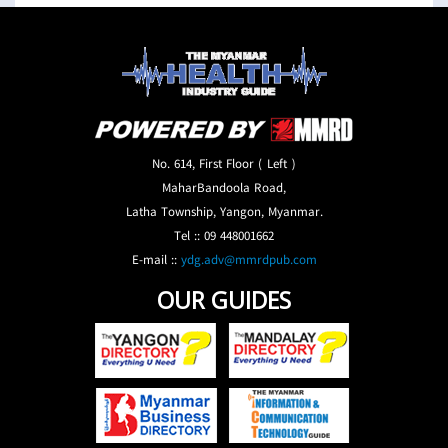
No. 614, First Floor ( Left )
MaharBandoola Road,
Latha Township, Yangon, Myanmar.
Tel :: 09 448001662
E-mail ::
ydg.adv@mmrdpub.com
OUR GUIDES