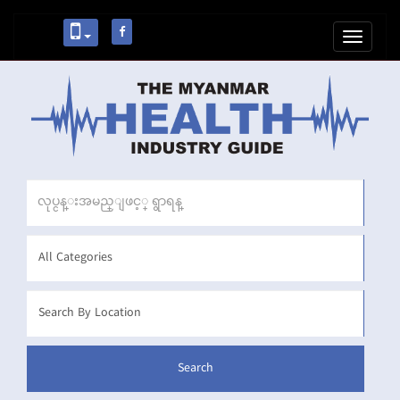
Toggle
navigat
Business
Name
Search