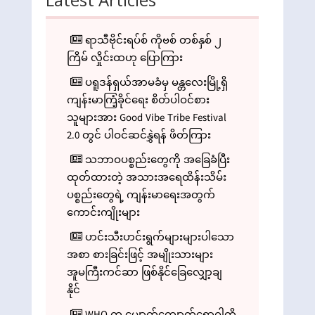
ရာသီဗိုင်းရပ်စ် ကိုဗစ် တစ်နှစ် ၂
ကြိမ် လှိုင်းထဟု ပြောကြား
ပရူဒန်ရှယ်အာမခံမှ မန္တလေးမြို့ရှိ
ကျန်းမာကြံ့ခိုင်ရေး စိတ်ပါဝင်စား
သူများအား Good Vibe Tribe Festival
2.0 တွင် ပါဝင်ဆင်နွှဲရန် ဖိတ်ကြား
သဘာဝပစ္စည်းတွေကို အခြေခံပြီး
ထုတ်ထားတဲ့ အသားအရေထိန်းသိမ်း
ပစ္စည်းတွေရဲ့ ကျန်းမာရေးအတွက်
ကောင်းကျိုးများ
ဟင်းသီးဟင်းရွက်များများပါသော
အစာ စားခြင်းဖြင့် အမျိုးသားများ
အူမကြီးကင်ဆာ ဖြစ်နိုင်ခြေလျှော့ချ
နိုင်