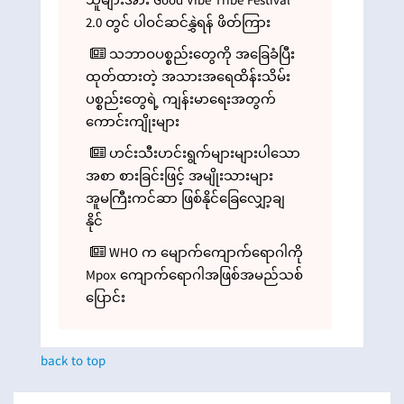
သူများအား Good Vibe Tribe Festival
2.0 တွင် ပါဝင်ဆင်နွှဲရန် ဖိတ်ကြား
သဘာဝပစ္စည်းတွေကို အခြေခံပြီး
ထုတ်ထားတဲ့ အသားအရေထိန်းသိမ်း
ပစ္စည်းတွေရဲ့ ကျန်းမာရေးအတွက်
ကောင်းကျိုးများ
ဟင်းသီးဟင်းရွက်များများပါသော
အစာ စားခြင်းဖြင့် အမျိုးသားများ
အူမကြီးကင်ဆာ ဖြစ်နိုင်ခြေလျှော့ချ
နိုင်
WHO က မျောက်ကျောက်ရောဂါကို
Mpox ကျောက်ရောဂါအဖြစ်အမည်သစ်
ပြောင်း
back to top