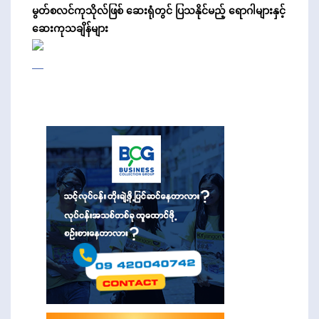
မွတ်စလင်ကုသိုလ်ဖြစ် ဆေးရုံတွင် ပြသနိုင်မည့် ရောဂါများနှင့်
ဆေးကုသချိန်များ