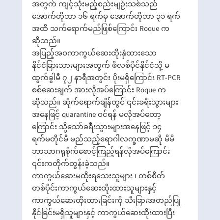
အတွက် ကျင့်သုံးမည့်စည်းမျဉ်းသစ်သည်
အောက်တိုဘာ ၁၆ ရက်မှ အောက်တိုဘာ ၃၁ ရက်
အထိ သက်ရောက်မည်ဖြစ်ကြောင်း Roque က
ဆိုသည်။
အပြည့်အဝကာကွယ်ဆေးထိုးနှံထားသော
နိုင်ငံခြားသားများအတွက် ဖိလစ်ပိုင်နိုင်ငံသို့ မ
ထွက်ခွါမီ ၇၂ နာရီအတွင်း ပိုးမရှိကြောင်း RT-PCR
စစ်ဆေးချက် အားလိုအပ်ကြောင်း Roque က
ဆိုသည်။ ဆိုက်ရောက်ချိန်တွင် ၎င်းခရီးသွားများ
အနေဖြင့် quarantine ဝင်ရန် မလိုအပ်တော့
ကြောင်း သို့သော်ခရီးသွားများအနေဖြင့် ၁၄
ရက်မတိုင်မီ မည်သည့်ရောဂါလက္ခဏာမဆို မိမိ
ဘာသာဂရုစိုက်စောင့်ကြည့်ရန်လိုအပ်ကြောင်း
၎င်းကတိုက်တွန်းခဲ့သည်။
ကာကွယ်ဆေးမထိုးရသေးသူများ ၊ တစ်စိတ်
တစ်ပိုင်းကာကွယ်ဆေးထိုးထားသူများနှင့်
ကာကွယ်ဆေးထိုးထားခြင်းကို သီးခြားအတည်ပြု
နိုင်ခြင်းမရှိသူများနှင့် ကာကွယ်ဆေးထိုးထားပြီး