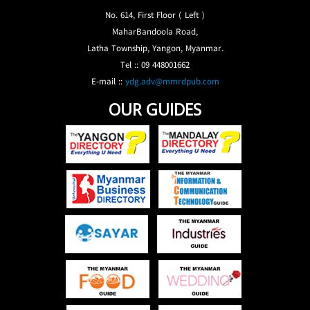
No. 614, First Floor ( Left )
MaharBandoola Road,
Latha Township, Yangon, Myanmar.
Tel :: 09 448001662
E-mail ::
ydg.adv@mmrdpub.com
OUR GUIDES