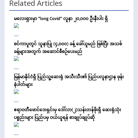
Related Articles
မလေးရှားမှာ "long Covid" လူနာ ၂၀,၀၀၀ ဦးနီးပါး ရှိ
စင်ကာပူတွင် သူနာပြု (၄,၀၀၀) ခန့် ခေါ်ယူမည် ဖြစ်ပြီး အသစ်
ခန့်များအတွက် အဆောင်စီစဉ်ပေးမည်
မြန်မာနိုင်ငံရှိ ပြည်သူ့ဆေးရုံ အသီးသီး၏ ပြည်ပလူနာဌာန ဖုန်း
နံပါတ်များ
ဧရာဝတီဖောင်ဒေးရှင်းမှ ဒေါ်လာ(၂)သန်းတန်ဖိုးရှိ ဆေးရုံသုံး
ပစ္စည်းများ ပြည်ပမှ ဝယ်ယူရန် စာချုပ်ချုပ်ဆို