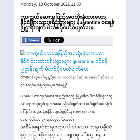
Monday, 18 October 2021 11:50
ကာကွယ်ဆေးအပြည့်အဝထိုးနှံထားသော
နိုင်ငံခြားသားခရီးသွားများ quarantine ဝင်ရန်
ပြဋ္ဌာန်းချက် ဖိလစ်ပိုင်ပယ်ဖျက်ပေး
COVID-19 ကူးစက်မှုနည်းသော တရုတ်နိုင်ငံနှင့် အခြားနိုင်ငံ နှင့်ဒေသ
၄၀ ကျော်မှ ခရီးသွားများအနေဖြင့်
COVID-19 ကာကွယ်ဆေး အပြည့်အဝထိုးနှံပြီးပါက ဖိလစ်ပိုင်နိုင်ငံသို့
လာရောက်ရာတွင် quarantine လိုအပ်ချက်အား ပယ်ဖျက်ပေးလိုက်
ကြောင်း သမ္မတရုံးပြောရေးဆိုခွင့်ရှိသူ Harry Roque က
အောက်တိုဘာ ၁၅ ရက်တွင်ပြောသည်။
အစိမ်းရောင်စာရင်းတွင် ပါဝင်သော တရုတ်နိုင်ငံ
နှင့် အခြားနိုင်ငံနှင့် ဒေသများမှ ခရီးသွားများ