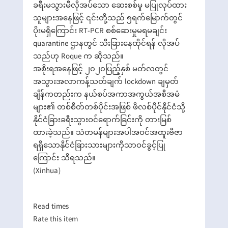
ခရီးမသွားမီလိုအပ်သော ဆေးစစ်မှု မပြုလုပ်ထား
သူများအနေဖြင့် ၎င်းတို့သည် ၅ရက်မြောက်တွင်
ပိုးမရှိကြောင်း RT-PCR စစ်ဆေးမှုမရမချင်း
quarantine ဌာနတွင် သီးခြားနေထိုင်ရန် လိုအပ်
သည်ဟု Roque က ဆိုသည်။
အစိုးရအနေဖြင့် ၂၀၂၀ပြည့်နှစ် မတ်လတွင်
အသွားအလာကန့်သတ်ချက် lockdown ချမှတ်
ချိန်ကတည်းက နယ်စပ်အကာအကွယ်အစီအမံ
များ၏ တစ်စိတ်တစ်ပိုင်းအဖြစ် ဖိလစ်ပိုင်နိုင်ငံသို့
နိုင်ငံခြားခရီးသွားဝင်ရောက်ခြင်းကို တားမြစ်
ထားခဲ့သည်။ သံတမန်များအပါအဝင်အထူးဗီဇာ
ရရှိသောနိုင်ငံခြားသားများကိုသာဝင်ခွင့်ပြု
ကြောင်း သိရသည်။
(Xinhua)
Read
times
Rate this item