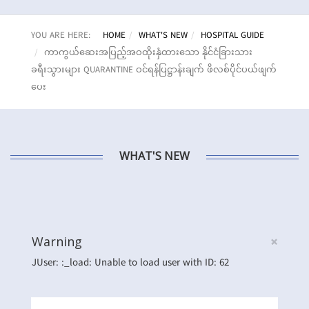
YOU ARE HERE:
HOME
WHAT'S NEW
HOSPITAL GUIDE
ကာကွယ်ဆေးအပြည့်အဝထိုးနှံထားသော နိုင်ငံခြားသား
ခရီးသွားများ QUARANTINE ဝင်ရန်ပြဋ္ဌာန်းချက် ဖိလစ်ပိုင်ပယ်ဖျက်
ပေး
WHAT'S NEW
×
Warning
JUser: :_load: Unable to load user with ID: 62