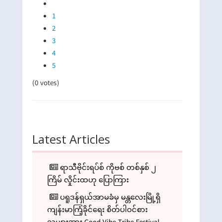
1
2
3
4
5
(0 votes)
Latest Articles
ရာသီဗိုင်းရပ်စ် ကိုဗစ် တစ်နှစ် ၂
ကြိမ် လှိုင်းထဟု ပြောကြား
ပရူဒန်ရှယ်အာမခံမှ မန္တလေးမြို့ရှိ
ကျန်းမာကြံ့ခိုင်ရေး စိတ်ပါဝင်စား