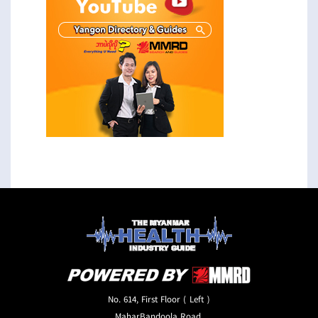
No. 614, First Floor ( Left )
MaharBandoola Road,