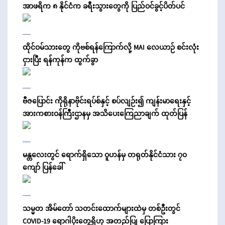
အာဖရိက ၈ နိုင်ငံက ခရီးသွားတွေကို ပြည်ဝင်ခွင့်ပိတ်ပင်
ထိုင်ဝမ်သားတွေ ကိုဗစ်ရန်ကြောက်လို့ MAI လေယာဉ် စင်းလုံး
ငှားပြီး ရန်ကုန်က ထွက်ခွာ
ဗီဇပြောင်း ကိုရိုနာဗိုင်းရပ်စ်နှင့် စပ်လျဉ်း၍ ကျန်းမာရေးနှင့်
အားကစားဝန်ကြီးဌာနမှ အသိပေးကြေညာချက် ထုတ်ပြန်
မန္တလေးတွင် ရောက်ရှိသော ဝူဟန်မှ တရုတ်နိုင်ငံသား ၇၀
ကျော် ပြန်ခေါ်
သမ္မတ အိမ်တော် သတင်းထောက်များထဲမှ တစ်ဦးတွင်
COVID-19 ရောဂါပိုးတွေ့ရှိဟု အတည်ပြု ပြောကြား