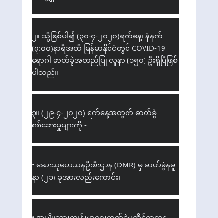
၂။ သို့ဖြစ်ပါ၍ (၃၀-၄-၂၀၂၀)ရက်နေ့၊ နံနက် 
(၇:၀၀)နာရီအထိ မြန်မာနိုင်ငံတွင် COVID-19 
ရောဂါ ဓာတ်ခွဲအတည်ပြု လူနာ (၁၅၀) ဦးရှိပြီဖြစ်
ပါသည်။
၃။ (၂၉-၄-၂၀၂၀) ရက်နေ့အတွက် ဓာတ်ခွဲ
စစ်ဆေးမှုများကို -
• ဆေးသုတေသနဦးစီးဌာန (DMR) မှ ဓာတ်ခွဲနမူ
နာ (၂၁) ခုအားလည်းကောင်း၊
• အမျိုးသားကျန်းမာရေးဓာတ်ခွဲမှုဆိုင်ရာဌာန 