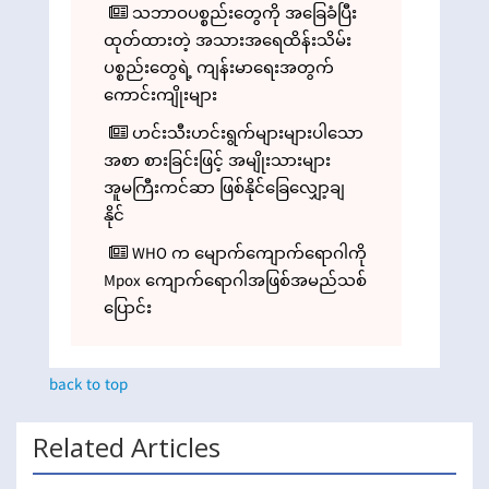
သဘာဝပစ္စည်းတွေကို အခြေခံပြီး
ထုတ်ထားတဲ့ အသားအရေထိန်းသိမ်း
ပစ္စည်းတွေရဲ့ ကျန်းမာရေးအတွက်
ကောင်းကျိုးများ
ဟင်းသီးဟင်းရွက်များများပါသော
အစာ စားခြင်းဖြင့် အမျိုးသားများ
အူမကြီးကင်ဆာ ဖြစ်နိုင်ခြေလျှော့ချ
နိုင်
WHO က မျောက်ကျောက်ရောဂါကို
Mpox ကျောက်ရောဂါအဖြစ်အမည်သစ်
ပြောင်း
back to top
Related Articles