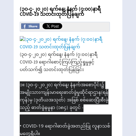
(၃၀-၄-၂၀၂၀) ရက်နေ့၊ နံနက် (၇:၀၀)နာရီ
COVID-19 သတင်းထုတ်ပြန်ချက်
(၃၀-၄-၂၀၂၀) ရက်နေ့၊ နံနက် (၇:၀၀)နာရီ
COVID-19 ရောဂါစောင့်ကြပ်ကြည့်ရှုမှုနှင့်
ပတ်သက်၍ သတင်းထုတ်ပြန်ခြင်း
၁။ (၃၀-၄-၂၀၂၀) ရက်နေ့၊ နံနက်အစောပိုင်း၌ 
အမျိုးသားကျန်းမာရေးဓာတ်ခွဲမှုဆိုင်ရာဌာန(ရန်
ကုန်)မှ (ဒုတိယအသုတ်) အဖြစ် စစ်ဆေးပြီးစီးခဲ့
သည့် ဓာတ်ခွဲနမူနာ (၁၈၄) ခုတွင် -
• COVID-19 ရောဂါဓာတ်ခွဲအတည်ပြု လူနာသစ် 
မတွေ့ရှိပါ။