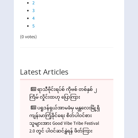
2
3
4
5
(0 votes)
Latest Articles
ရာသီဗိုင်းရပ်စ် ကိုဗစ် တစ်နှစ် ၂
ကြိမ် လှိုင်းထဟု ပြောကြား
ပရူဒန်ရှယ်အာမခံမှ မန္တလေးမြို့ရှိ
ကျန်းမာကြံ့ခိုင်ရေး စိတ်ပါဝင်စား
သူများအား Good Vibe Tribe Festival
2.0 တွင် ပါဝင်ဆင်နွှဲရန် ဖိတ်ကြား