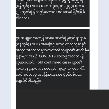
(ရန်ကုန်) (NHL) မှ ဓာတ်ခွဲနမူနာ (၂၇၃) ခုအား 
(၂) သုတ်ခွဲ၍လည်းကောင်း စစ်ဆေးခဲ့ခြင်းဖြစ်
ပါသည်။
၄။ အမျိုးသားကျန်းမာရေးဓာတ်ခွဲမှုဆိုင်ရာဌာန 
(ရန်ကုန်) (NHL) အနေဖြင့် စောင့်ကြည့်လူနာနှင့် 
အသွားအလာကန့်သတ်ထားရှိသူများ၏ ဓာတ်ခွဲန
မူနာများအပြင် COVID-19 ဓာတ်ခွဲအတည်ပြု 
လူနာဟောင်း (old confirmed case) များ၏ 
ဓာတ်ခွဲနမူနာများအားလည်း ရယူကာ ရောဂါပိုး
ကင်းစင်လာမှု အခြေအနေအား ပုံမှန်စစ်ဆေး
လျက်ရှိပါသည်။