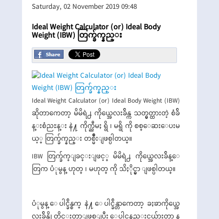
Saturday, 02 November 2019 09:48
Ideal Weight Calculator (or) Ideal Body
Weight (IBW) တြက္ခ်က္နည္း
Ideal Weight Calculator (or) Ideal Body Weight (IBW)
ဆိုတာကေတာ့ မိမိရဲ႕ ကိုယ္အေလးခ်ိန္က သတ္မွတ္ထားတဲ့ စံခ်ိ
န္းစံညႊန္း နဲ႔ ကိုက္ညီမႈ ရွိ ၊ မရွိ ကို စစ္ေဆးေပးမ
ယ့္ တြက္ခ်က္နည္း တစ္မ်ိဳးျဖစ္ပါတယ္။
IBW တြက္ခ်က္ျခင္းျဖင့္ မိမိရဲ႕ ကိုယ္အေလးခ်ိန္ေ
တြက ပံုမွန္ ဟုတ္ ၊ မဟုတ္ ကို သိႏိုင္မွာ ျဖစ္ပါတယ္။
ပံုမွန္ ေပါင္ခ်ိန္စက္ နဲ႔ ေပါင္ခ်ိန္တာကေတာ့ ခႏၶာကိုယ္အေ
လးခ်ိန္ကို တိုင္းတာျဖစ္ျပီး ေပါင္အနည္းငယ္မ်ားတာ န