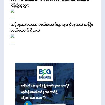
Body Fat Calculator (or) Body Fat Percentage Calculator
တြက္ခ်က္နည္း
သင့်ခန္ဓာမှာ ဘာတွေ ဘယ်လောက်များများ ရှိနေသလဲ တန်ဖိုး
ဘယ်လောက် ရှိသလဲ