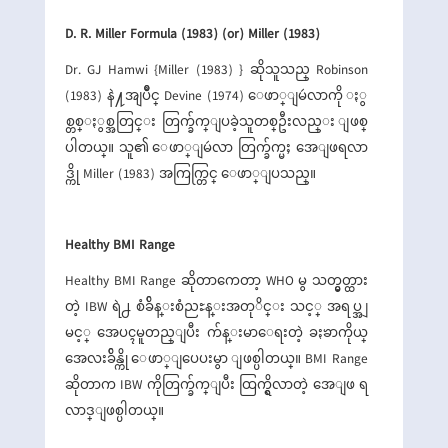
D. R. Miller Formula (1983) (or) Miller (1983)
Dr. GJ Hamwi {Miller (1983) } ဆိုသူသည္ Robinson
(1983) နဲ႔အျပိဳင္ Devine (1974) ေဖာ္ျမဴလာကို ႏွ
စ္တစ္ႏွစ္အတြင္း တြက္ခ်က္ျပခဲ့သူတစ္ဦးလည္း ျဖစ္
ပါတယ္။ သူ၏ ေဖာ္ျမဴလာ တြက္ခ်က္မႈ အေျဖရလာ
ဒ္ကို Miller (1983) အကြက္တြင္ ေဖာ္ျပသည္။
Healthy BMI Range
Healthy BMI Range ဆိုတာကေတာ့ WHO မွ သတ္မွတ္ထား
တဲ့ IBW ရဲ႕ စံခ်ိန္းစံညႊန္းအတုိင္း သင့္ အရပ္အျ
မင့္ အေပၚမူတည္ျပီး က်န္းမာေရးတဲ့ ခႏၶာကိုယ္
အေလးခ်ိန္ကို ေဖာ္ျပေပးမွာ ျဖစ္ပါတယ္။ BMI Range
ဆိုတာက IBW ကိုတြက္ခ်က္ျပီး ထြက္ရွိလာတဲ့ အေျဖ ရ
လာဒ္ျဖစ္ပါတယ္။