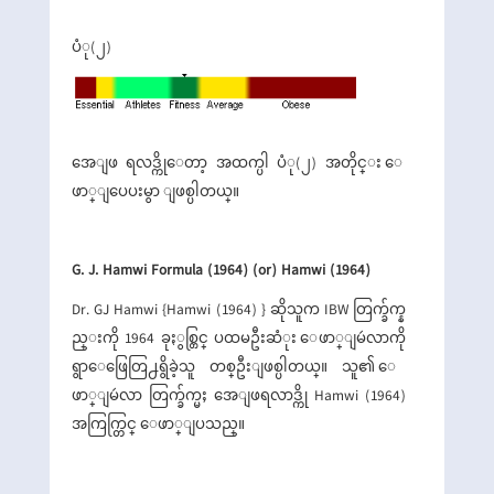
ပံု(၂)
အေျဖ ရလဒ္ကိုေတာ့ အထက္ပါ ပံု(၂) အတိုင္း ေ
ဖာ္ျပေပးမွာ ျဖစ္ပါတယ္။
G. J. Hamwi Formula (1964) (or) Hamwi (1964)
Dr. GJ Hamwi {Hamwi (1964) } ဆိုသူက IBW တြက္ခ်က္န
ည္းကို 1964 ခုႏွစ္တြင္ ပထမဦးဆံုး ေဖာ္ျမဴလာကို
ရွာေဖြေတြ႕ရွိခဲ့သူ တစ္ဦးျဖစ္ပါတယ္။ သူ၏ ေ
ဖာ္ျမဴလာ တြက္ခ်က္မႈ အေျဖရလာဒ္ကို Hamwi (1964)
အကြက္တြင္ ေဖာ္ျပသည္။