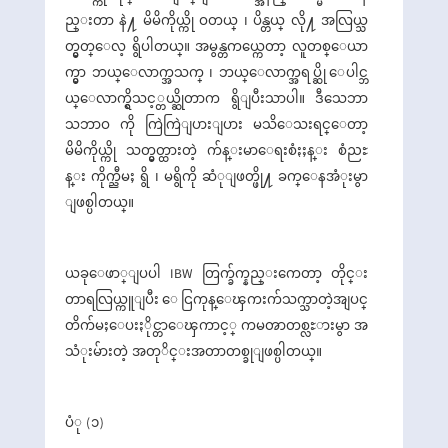
ည္းတာ နဲ႔ မိမိကိုယ္ကို ဝတယ္ ၊ ပိန္တယ္ လို႔ အလြယ္သ
တ္မွတ္ေလ့ ရွိပါတယ္။ အမွန္တကယ္ကေတာ့ လူတစ္ေယာ
က္မွာ ဘယ္ေလာက္အသက္ ၊ ဘယ္ေလာက္အရပ္ဆို ေပါင္ဘ
ယ္ေလာက္ရွိသင့္တယ္ဆိုတာက ရွိျပီးသာပါ။ ဒီသေဘာ
သဘာဝ ကို ကြဲကြဲျပားျပား မသိေသးရင္ေတာ့
မိမိကိုယ္ကို သတ္မွတ္ထားတဲ့ က်န္းမာေရးစံႏႈန္း စံညႊ
န္း ကိုက္ညီမႈ ရွိ ၊ မရွိကို ဆံုျဖတ္ဖို႔ ခက္ေနအံုးမွာ
ျဖစ္ပါတယ္။
ယခုေဖာ္ျပပါ IBW တြက္ခ်က္နည္းကေတာ့ တိုင္း
တာရလြယ္ကူျပီး ေငြကုန္ေၾကးက်သက္သာတဲ့အျပင္
တိက်မႈေပးႏိုင္တာေၾကာင့္ ကမၻာတစ္လႊားမွာ အ
သံုးမ်ားတဲ့ အတုိင္းအတာတစ္ခုျဖစ္ပါတယ္။
ပံု (၁)