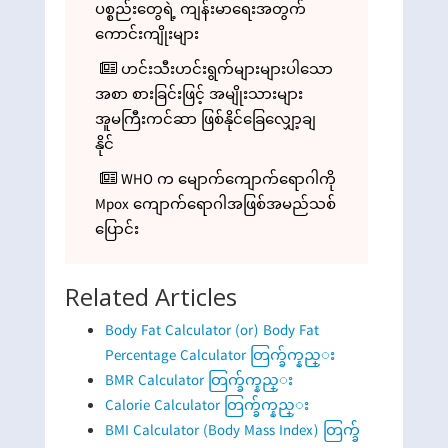
ပစ္စည်းတွေရဲ့ ကျန်းမာရေးအတွက်
ကောင်းကျိုးများ
ဟင်းသီးဟင်းရွက်များများပါသော
အစာ စားခြင်းဖြင့် အမျိုးသားများ
အူမကြီးကင်ဆာ ဖြစ်နိုင်ခြေလျှော့ချ
နိုင်
WHO က မျောက်ကျောက်ရောဂါကို
Mpox ကျောက်ရောဂါအဖြစ်အမည်သစ်
ပြောင်း
Related Articles
Body Fat Calculator (or) Body Fat
Percentage Calculator တြက္ခ်က္နည္း
BMR Calculator တြက္ခ်က္နည္း
Calorie Calculator တြက္ခ်က္နည္း
BMI Calculator (Body Mass Index) တြက္ခ်