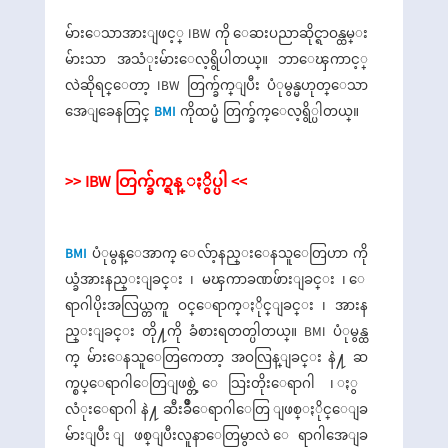
မ်ားေသာအားျဖင့္ IBW ကို ေဆးပညာဆိုင္ရာဝန္ထမ္း
မ်ားသာ အသံုးမ်ားေလ့ရွိပါတယ္။ ဘာေၾကာင့္
လဲဆိုရင္ေတာ့ IBW တြက္ခ်က္ျပီး ပံုမွန္မဟုတ္ေသာ
အေျခေနတြင္
BMI
ကိုထပ္မံ တြက္ခ်က္ေလ့ရွိ္ပါတယ္။
>> IBW တြက္ခ်က္ရန္ ႏွိပ္ပါ <<
BMI
ပံုမွန္ေအာက္ ေလ်ာ့နည္းေနသူေတြဟာ ကို
ယ္ခံအားနည္းျခင္း ၊ မၾကာခဏဖ်ားျခင္း ၊ ေ
ရာဂါပိုးအလြယ္တကူ ဝင္ေရာက္ႏိုင္ျခင္း ၊ အားန
ည္းျခင္း တို႔ကို ခံစားရတတ္ပါတယ္။ BMI ပံုမွန္ထ
က္ မ်ားေနသူေတြကေတာ့ အဝလြန္ျခင္း နဲ႔ ဆ
က္စပ္ေရာဂါေတြျဖစ္တဲ့ ေသြးတိုးေရာဂါ ၊ ႏွ
လံုးေရာဂါ နဲ႔ ဆီးခ်ိဳေရာဂါေတြ ျဖစ္ႏိုင္ေျခ
မ်ားျပီး ျဖစ္ျပီးလူနာေတြမွာလဲ ေရာဂါအေျခ