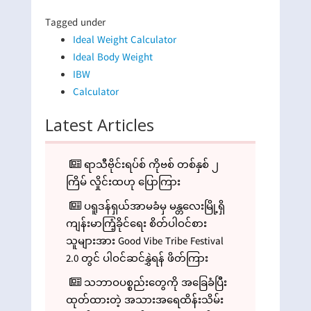
Tagged under
Ideal Weight Calculator
Ideal Body Weight
IBW
Calculator
Latest Articles
ရာသီဗိုင်းရပ်စ် ကိုဗစ် တစ်နှစ် ၂
ကြိမ် လှိုင်းထဟု ပြောကြား
ပရူဒန်ရှယ်အာမခံမှ မန္တလေးမြို့ရှိ
ကျန်းမာကြံ့ခိုင်ရေး စိတ်ပါဝင်စား
သူများအား Good Vibe Tribe Festival
2.0 တွင် ပါဝင်ဆင်နွှဲရန် ဖိတ်ကြား
သဘာဝပစ္စည်းတွေကို အခြေခံပြီး
ထုတ်ထားတဲ့ အသားအရေထိန်းသိမ်း