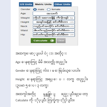
အထက္ေဖာ္ျပပါ ပံု (၁) အတိုင္း
Age ေနရာတြင္ မိမိ အသက္ကို ထည့္ပါ။
Gender ေနရာတြင္ က်ား ၊ မ ေရြးခ်ယ္ေပးပါ။
Height ေနရာတြင္ အရပ္ ေပ ၊ လက္မ ထည့္ပါ။
(ဥပမာ ၅ ေပ ၊ ၃ လက္မ)
အထက္ပါအတိုင္ မွန္ကန္စြာ ျဖည့္ျပီးရင္ေတာ့
Calculate ကို ႏိုပ္ျပီး တြက္ခ်က္ႏိုင္ပါျပီး။