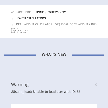
YOU ARE HERE:
HOME
WHAT'S NEW
HEALTH CALCULATORS
IDEAL WEIGHT CALCULATOR (OR) IDEAL BODY WEIGHT (IBW)
တြက္ခ်က္နည္း
WHAT'S NEW
×
Warning
JUser: :_load: Unable to load user with ID: 62